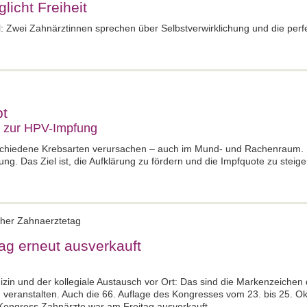
licht Freiheit
 Zwei Zahnärztinnen sprechen über Selbstverwirklichung und die perfe
bt
 zur HPV-Impfung
chiedene Krebsarten verursachen – auch im Mund- und Rachenraum. D
 Das Ziel ist, die Aufklärung zu fördern und die Impfquote zu steige
cher Zahnaerztetag
ag erneut ausverkauft
zin und der kollegiale Austausch vor Ort: Das sind die Markenzeichen
veranstalten. Auch die 66. Auflage des Kongresses vom 23. bis 25. 
Kongress Zahnärzte war am Freitag ausverkauft.