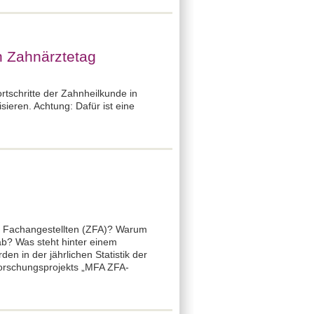
n Zahnärztetag
tschritte der Zahnheilkunde in
ieren. Achtung: Dafür ist eine
n Fachangestellten (ZFA)? Warum
 ab? Was steht hinter einem
en in der jährlichen Statistik der
Forschungsprojekts „MFA ZFA-