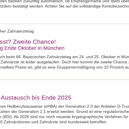
üfen Banken zukünftig automatisch, ob Empfängername und IBAN über
zdem bestätigt werden. Achten Sie auf die vollständige Kontobezeichn
cher Zahnaerztetag
sst? Zweite Chance!
ag Ende Oktober in München
such beim 66. Bayerischen Zahnärztetag am 24. und 25. Oktober in Mün
 Zahnärzte ist leider ausgelaufen. Doch hier kommt die zweite Chance
erselben Praxis an, gibt es eine Gruppenermäßigung von 10 Prozent a
-Austausch bis Ende 2025
chen Heilberufsausweise (eHBA) der Generation 2.0 der Anbieter D-Tru
rten der Generation 2.1 ersetzt werden. Grund ist eine regulatorisc
ik (BSI): Ab 2026 sind nur noch neueste kryptographische Verfahren für q
0 Zahnärztinnen und Zahnärzte sind bundesweit betroffen.