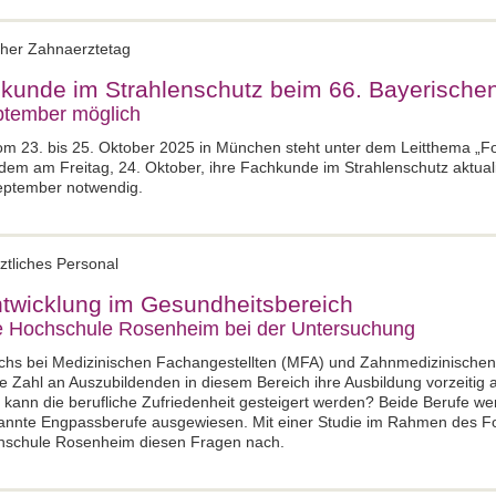
cher Zahnaerztetag
hkunde im Strahlenschutz beim 66. Bayerische
ptember möglich
m 23. bis 25. Oktober 2025 in München steht unter dem Leitthema „For
m am Freitag, 24. Oktober, ihre Fachkunde im Strahlenschutz aktualis
eptember notwendig.
ztliches Personal
ntwicklung im Gesundheitsbereich
he Hochschule Rosenheim bei der Untersuchung
chs bei Medizinischen Fachangestellten (MFA) und Zahnmedizinische
he Zahl an Auszubildenden in diesem Bereich ihre Ausbildung vorzeitig
 kann die berufliche Zufriedenheit gesteigert werden? Beide Berufe werd
nannte Engpassberufe ausgewiesen. Mit einer Studie im Rahmen des 
hschule Rosenheim diesen Fragen nach.