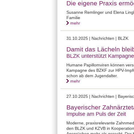
Die eigene Praxis ermög
Susanne Remlinger und Elena Lingl:
Familie
mehr
31.10.2025 |
Nachrichten | BLZK
Damit das Lächeln blei
BLZK unterstützt Kampagne
Humane Papillomviren können vers
Kampagne des BZKF zur HPV-Impfung.
schon ab dem Jugendalter.
mehr
27.10.2025 |
Nachrichten | Bayeris
Bayerischer Zahnärztet
Impulse am Puls der Zeit
Moderne, praxisrelevante Zahnmedi
den BLZK und KZVB in Kooperation 
Ansprüchen mehr als gerecht. Der 