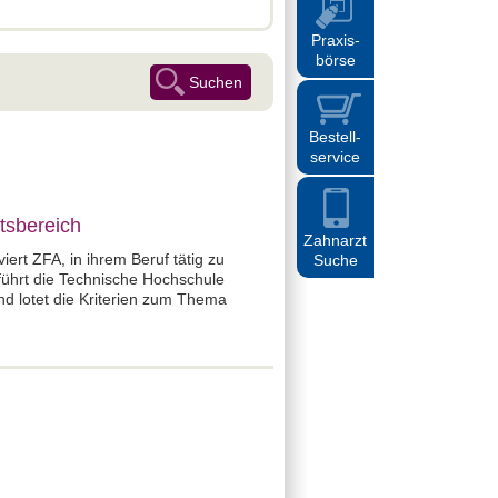
Praxis
-
börse
Bestell
-
service
tsbereich
Zahnarzt
ert ZFA, in ihrem Beruf tätig zu
Suche
führt die Technische Hochschule
d lotet die Kriterien zum Thema