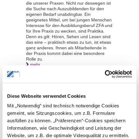
die unserer Praxen. Nicht nur deswegen ist
die Suche nach Auszubildenden für den
eigenen Bedarf unabdingbar. Ein
geeignetes Mittel, um bei jungen Menschen
Interesse für den Ausbildungsberuf ZFA und
für Ihre Praxis zu wecken, sind Praktika.
Denn es gilt: Hören, Sehen und Lesen sind
das eine – praktisch etwas zu tun, ist etwas
ganz anderes. Ihnen als Mitarbeitende in
der Praxis kommt dabei eine besondere
Rolle zu.
mehr
25.04.2025 |
Nachrichten | Bayerischer
Zahnaerztetag
Diese Webseite verwendet Cookies
Anmeldung ab sofort möglich
66. Bayerischer Zahnärztetag
Mit „Notwendig“ sind technisch notwendige Cookies
Ende Oktober in München
gemeint, wie Sitzungscookies, um z.B. Formulare
ausfüllen zu können. „Präferenzen“-Cookies speichern
Der 66. Bayerische Zahnärztetag vom 23.
bis 25. Oktober 2025 steht unter dem
Informationen, wie Geschwindigkeit und Leistung der
Leitmotiv „Fortschritte der Zahnheilkunde in
Website, um z.B. die optimale Videoqualität zu ermitteln.
Bayern“. Beim Programm setzen die