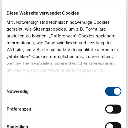
Standespolitik gemeinsam
gestalten
Diese Webseite verwendet Cookies
Interessieren Sie sich für die Strukturen der
zahnärztlichen Selbstverwaltung? Möchten
Mit „Notwendig“ sind technisch notwendige Cookies
Sie die zahnärztliche Berufspolitik
gemeint, wie Sitzungscookies, um z.B. Formulare
mitgestalten und gleichzeitig einen Blick
ausfüllen zu können. „Präferenzen“-Cookies speichern
über den Tellerrand der eigenen Tätigkeit
hinaus gewinnen? Dann bietet Ihnen die
Informationen, wie Geschwindigkeit und Leistung der
gemeinsam von Bayerischer
Website, um z.B. die optimale Videoqualität zu ermitteln.
Landeszahnärztekammer und
„Statistiken“-Cookies ermöglichen uns, zu verstehen,
Kassenzahnärztlicher Vereinigung Bayerns
angebotene Kursreihe „Berufspolitische
welche Themen/Seiten unsere Besucher interessieren,
Bildung“ dazu gezielte Einblicke und
um das Angebot der Website darauf anpassen zu
wertvolle Informationen. Der Startschuss
können. Die Nutzer bleiben dabei anonym.
fällt im Juli 2024.
mehr
Einwilligungsauswahl
Notwendig
19.04.2024 | Nachrichten | Freie Berufe und
Europa
Präferenzen
Europäischer
Gesundheitsdatenraum:
Beginn der
Statistiken