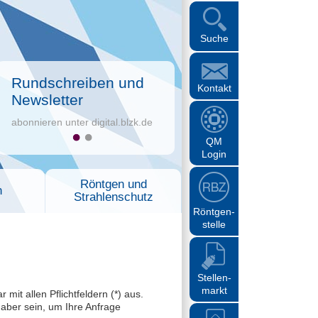
Suche
Rundschreiben und
Kontakt
Newsletter
abonnieren unter digital.blzk.de
QM
Login
Röntgen und
n
Strahlenschutz
Röntgen-
stelle
Stellen-
markt
it allen Pflichtfeldern (*) aus.
 aber sein, um Ihre Anfrage