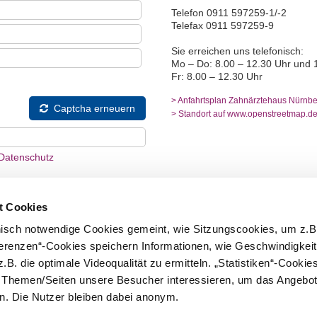
Telefon 0911 597259-1/-2
Telefax 0911 597259-9
Sie erreichen uns telefonisch:
Mo – Do: 8.00 – 12.30 Uhr und 
Fr: 8.00 – 12.30 Uhr
> Anfahrtsplan Zahnärztehaus Nürnbe
Captcha erneuern
> Standort auf www.openstreetmap.d
Datenschutz
t Cookies
nisch notwendige Cookies gemeint, wie Sitzungscookies, um z.B
ferenzen“-Cookies speichern Informationen, wie Geschwindigkei
.B. die optimale Videoqualität zu ermitteln. „Statistiken“-Cooki
cht an Dritte weitergegeben. Sie dienen
e Themen/Seiten unsere Besucher interessieren, um das Angebot
e und werden für den Zeitraum der
. Die Nutzer bleiben dabei anonym.
nschließend gelöscht.