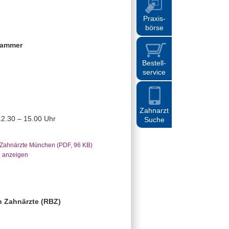
Praxis
-
börse
kammer
Bestell
-
service
Zahnarzt
12.30 – 15.00 Uhr
Suche
 Zahnärzte München (PDF, 96 KB)
e anzeigen
n Zahnärzte (RBZ)