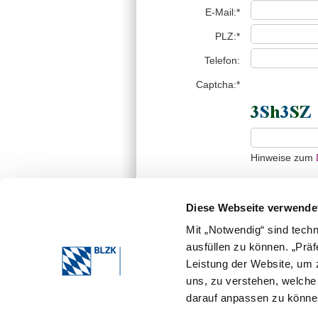
E-Mail:*
PLZ:*
Telefon:
Captcha:*
Hinweise zum
Diese Webseite verwende
Mit „Notwendig“ sind tech
ausfüllen zu können. „Prä
Leistung der Website, um z
* erforderliche Angabe
Die von Ihnen übermittelten Daten werden ni
uns, zu verstehen, welch
ausschließlich zur Bearbeitung Ihrer Anfrag
darauf anpassen zu können
Bearbeitung Ihrer Anfrage gespeichert und a