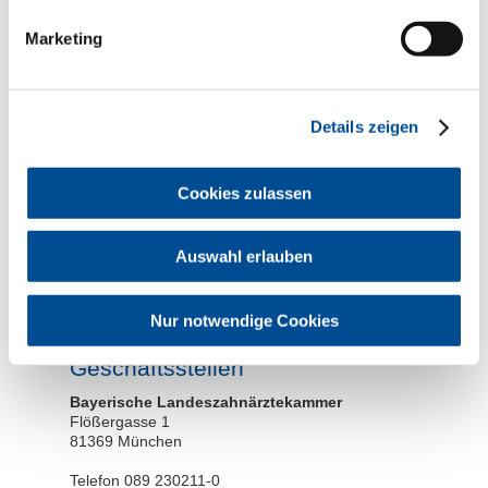
Marketing
Hinweise zum
Datenschutz
Details zeigen
Cookies zulassen
* erforderliche Angabe
Auswahl erlauben
Die von Ihnen übermittelten Daten werden nicht an Dritte
weitergegeben. Sie dienen ausschließlich zur Bearbeitung
Ihrer Anfrage und werden für den Zeitraum der Bearbeitung
Ihrer Anfrage gespeichert und anschließend gelöscht.
Nur notwendige Cookies
Geschäftsstellen
Bayerische Landeszahnärztekammer
Flößergasse 1
81369 München
Telefon 089 230211-0