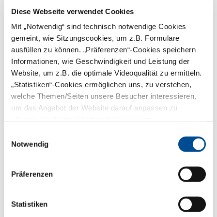
Diese Webseite verwendet Cookies
Mit „Notwendig“ sind technisch notwendige Cookies
Vorname:
gemeint, wie Sitzungscookies, um z.B. Formulare
ausfüllen zu können. „Präferenzen“-Cookies speichern
Informationen, wie Geschwindigkeit und Leistung der
Nachname:*
Website, um z.B. die optimale Videoqualität zu ermitteln.
„Statistiken“-Cookies ermöglichen uns, zu verstehen,
E-Mail:*
welche Themen/Seiten unsere Besucher interessieren,
um das Angebot der Website darauf anpassen zu
können. Die Nutzer bleiben dabei anonym.
PLZ:*
Einwilligungsauswahl
Notwendig
Telefon:
Präferenzen
Captcha:*
Statistiken
Captcha erneuern