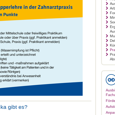
Aus
Arb
For
Min
So
Er
Au
Mu
De
Kü
Pra
Pra
Ab
Ausbi
Facha
Förde
ka gibt es?
Aufst
Anpas