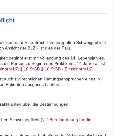
licht
raktikanten der strafrechtlich geregelten Schweigepflicht
h Ansicht der BLZK ist dies der Fall).
keit beginnt erst mit Vollendung des 14. Lebensjahres.
ss die Person zu Beginn des Praktikums 14 Jahre alt ist
elnorm
;
§ 10 StGB § 10 StGB - Einzelnorm
.
t auch zivilrechtlichen Haftungsansprüchen eines in
ten Patienten ausgesetzt sehen.
 Praktikanten über die Bestimmungen
chen Schweigepflicht (
§ 7 Berufsordnung für die
e Verpflichtung zur Einhaltung der Schweigepflicht sind