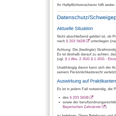
Ihr Haftpflichtversicherer hilft weiter.
Datenschutz/Schweigepf
Aktuelle Situation
Nicht abschließend geklärt ist, ob P
nach
§ 203 StGB
unterliegen (nac
Achtung: Die (bedingte) Strafmündig
Es ist deshalb darauf zu achten, da
(vgl.
§ 1 Abs. 2 JGG § 1 JGG - Einz
Unabhängig davon kann sich der Arz
seinem Persönlichkeitsrecht verletz
Auswirkung auf Praktikanten
Es ist in jedem Fall notwendig, die
des
§ 203 StGB
sowie der berufsordnungsrechtli
Bayerischen Zahnärzte
)
zu belehren. Diese Belehrung und di