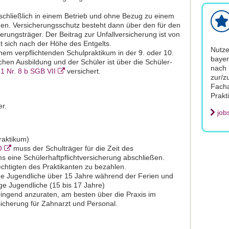
usschließlich in einem Betrieb und ohne Bezug zu einem
den. Versicherungsschutz besteht dann über den für den
erungsträger. Der Beitrag zur Unfallversicherung ist von
et sich nach der Höhe des Entgelts.
Nutze
em verpflichtenden Schulpraktikum in der 9. oder 10.
bayer
ischen Ausbildung und der Schüler ist über die Schüler-
nach 
 1 Nr. 8 b SGB VII
versichert.
zur/z
Facha
Prakt
er.
job
raktikum)
O
muss der Schulträger für die Zeit des
ms eine Schülerhaftpflichtversicherung abschließen.
chtigten des Praktikanten zu bezahlen.
tige Jugendliche über 15 Jahre während der Ferien und
tige Jugendliche (15 bis 17 Jahre)
dringend anzuraten, am besten über die Praxis im
icherung für Zahnarzt und Personal.