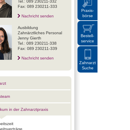
Tel.: 089 230211-332
Fax: 089 230211-333
Praxis
-
börse
Nachricht senden
Ausbildung
Zahnärztliches Personal
Bestell
-
Jenny Gierth
service
Tel.: 089 230211-338
Fax: 089 230211-339
Nachricht senden
Zahnarzt
Suche
rzt
steam
ikum in der Zahnarztpraxis
eitszeit
eitsverträge