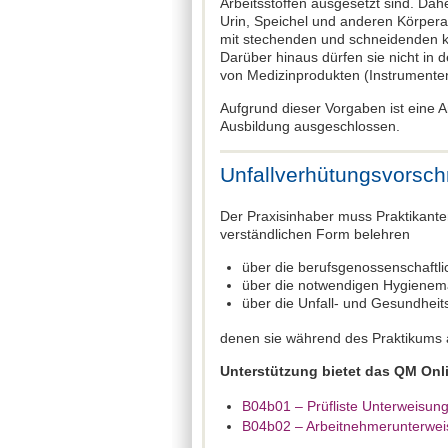
Arbeitsstoffen ausgesetzt sind. Dah
Urin, Speichel und anderen Körperau
mit stechenden und schneidenden k
Darüber hinaus dürfen sie nicht in d
von Medizinprodukten (Instrumenten
Aufgrund dieser Vorgaben ist eine 
Ausbildung ausgeschlossen.
Unfallverhütungsvorsc
Der Praxisinhaber muss Praktikanten
verständlichen Form belehren
über die berufsgenossenschaftli
über die notwendigen Hygien
über die Unfall- und Gesundheit
denen sie während des Praktikums 
Unterstützung bietet das QM Onl
B04b01 – Prüfliste Unterweisun
B04b02 – Arbeitnehmerunterwe