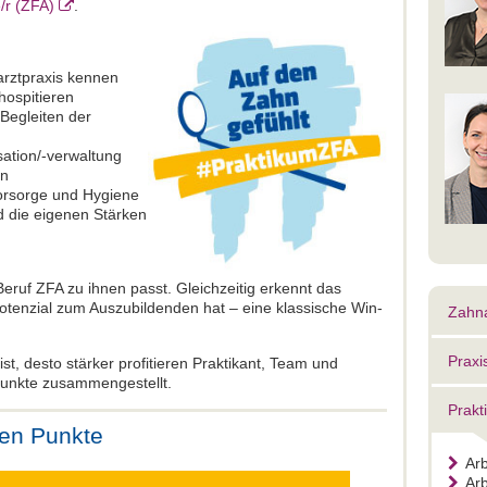
/r (ZFA)
.
arztpraxis kennen
ospitieren
Begleiten der
sation/-verwaltung
en
orsorge und Hygiene
nd die eigenen Stärken
Beruf ZFA zu ihnen passt. Gleichzeitig erkennt das
Potenzial zum Auszubildenden hat – eine klassische Win-
Zahna
Praxi
ist, desto stärker profitieren Praktikant, Team und
Punkte zusammengestellt.
Prakt
ten Punkte
Arb
Arb