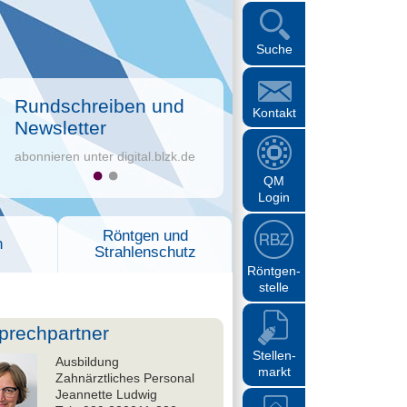
Suche
Rundschreiben und
Kontakt
Newsletter
abonnieren unter digital.blzk.de
QM
Login
Röntgen und
n
Strahlenschutz
Röntgen-
stelle
prechpartner
Stellen-
Ausbildung
markt
Zahnärztliches Personal
Jeannette Ludwig