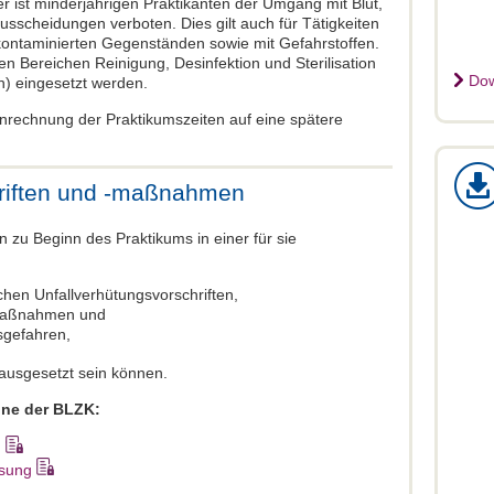
er ist minderjährigen Praktikanten der Umgang mit Blut,
sscheidungen verboten. Dies gilt auch für Tätigkeiten
ontaminierten Gegenständen sowie mit Gefahrstoffen.
en Bereichen Reinigung, Desinfektion und Sterilisation
Dow
) eingesetzt werden.
Anrechnung der Praktikumszeiten auf eine spätere
hriften und -maßnahmen
 zu Beginn des Praktikums in einer für sie
chen Unfallverhütungsvorschriften,
emaßnahmen und
sgefahren,
ausgesetzt sein können.
ine der BLZK:
g
isung