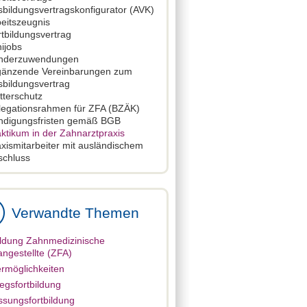
bildungsvertragskonfigurator (AVK)
eitszeugnis
tbildungsvertrag
ijobs
nderzuwendungen
gänzende Vereinbarungen zum
sbildungsvertrag
tterschutz
legationsrahmen für ZFA (BZÄK)
ndigungsfristen gemäß BGB
ktikum in der Zahnarztpraxis
xismitarbeiter mit ausländischem
schluss
Verwandte Themen
ldung Zahnmedizinische
ngestellte (ZFA)
rmöglichkeiten
iegsfortbildung
sungsfortbildung