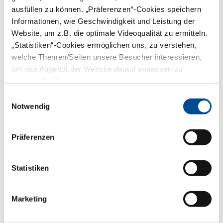
ausfüllen zu können. „Präferenzen“-Cookies speichern
Informationen, wie Geschwindigkeit und Leistung der
Website, um z.B. die optimale Videoqualität zu ermitteln.
„Statistiken“-Cookies ermöglichen uns, zu verstehen,
Zum Referat
welche Themen/Seiten unsere Besucher interessieren,
um das Angebot der Website darauf anpassen zu
Referat Zahnärztliches
können. Die Nutzer bleiben dabei anonym.
Personal
Einwilligungsauswahl
Notwendig
Schwerpunkt Ausbildung
Dr. Brunhilde Drew
Präferenzen
Tel.: 089 230211-332
Fax: 089 230211-333
E-Mail senden
Statistiken
Schwerpunkt Fortbildung
Marketing
Dr. Dorothea Schmidt
Tel.: 089 230211-330/-334
Fax: 089 230211-331/-335