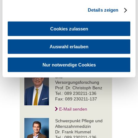
E-Mail senden
Details zeigen
Zum Referat
Cookies zulassen
Referat Patienten,
Auswahl erlauben
Versorgungsforschung,
Pflege
Nur notwendige Cookies
Schwerpunkt Patienten
und
Versorgungsforschung
Prof. Dr. Christoph Benz
Tel.: 089 230211-136
Fax: 089 230211-137
E-Mail senden
Schwerpunkt Pflege und
Alterszahnmedizin
Dr. Frank Hummel
Tel.: 089 230211-136