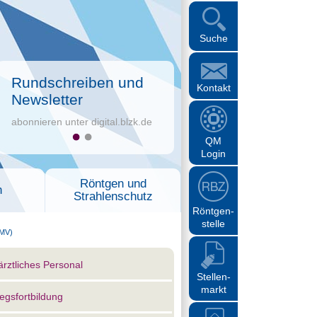
Suche
Rundschreiben und
Kontakt
Newsletter
abonnieren unter digital.blzk.de
QM
Login
Röntgen und
n
Strahlenschutz
Röntgen-
stelle
MV)
rztliches Personal
Stellen-
markt
iegsfortbildung