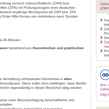
prüfung zur/zum Zahnarzthelfer/in (ZAH) bzw.
Zahnm
lten (ZFA) mit Prüfungszeugnis einer deutschen
(ZMV
stens einjährige Berufspraxis als ZAH bzw. ZFA
 Erste-Hilfe-Kurses von mindestens neun Stunden
For
Auf
Za
Pr
Den
 à 45 Minuten
Za
Ve
hasen
bestehend aus
theoretischen und praktischen
Pr
Auf
 die Vermittlung umfassender Kenntnisse in
allen
hnarztpraxis. Diese sollen dazu befähigen, dass die/der
Aus- 
ent/in eigenständig in diesen Bereichen tätig werden
Zahnä
FAQ f
sse unter Berücksichtigung wirtschaftlicher und
estalten
ezialsoftware zielgerichtet anzuwenden