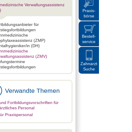
edizinische Verwaltungsassistenz
)
Praxis
-
börse
tbildungsanbieter für
stiegsfortbildungen
hnmedizinische
Bestell
-
ophylaxeassistenz (ZMP)
service
talhygieniker/in (DH)
hnmedizinische
rwaltungsassistenz (ZMV)
üfungstermine
Zahnarzt
stiegsfortbildungen
Suche
Verwandte Themen
und Fortbildungsvorschriften für
rztliches Personal
ür Praxispersonal