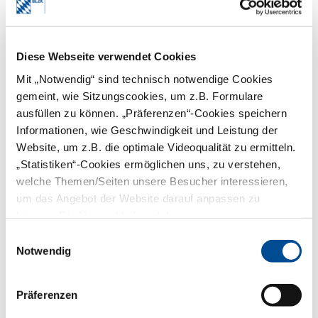
dass sich der Praktikant für die
Ausbildung in der Praxis entscheidet.
Kurz gesagt: Sie als Mitarbeitende sind
Diese Webseite verwendet Cookies
maßgeblich entscheidend für das Lernen,
die Motivation und die mögliche
Mit „Notwendig“ sind technisch notwendige Cookies
berufliche Entwicklung der Praktikanten.
gemeint, wie Sitzungscookies, um z.B. Formulare
Zeigen Sie, was in dem
ausfüllen zu können. „Präferenzen“-Cookies speichern
Beruf steckt
Informationen, wie Geschwindigkeit und Leistung der
Website, um z.B. die optimale Videoqualität zu ermitteln.
Möglichst praktisch auszuprobieren, ob
„Statistiken“-Cookies ermöglichen uns, zu verstehen,
die Aufgaben und Tätigkeiten zu einem
welche Themen/Seiten unsere Besucher interessieren,
passen, steht für die jungen Menschen
um das Angebot der Website darauf anpassen zu
bei einem Praktikum im Mittelpunkt.
Wichtig deshalb: Zeigen Sie ein ehrliches
können. Die Nutzer bleiben dabei anonym.
Bild des Berufes. Vermitteln Sie nicht nur
Einwilligungsauswahl
die Sonnenseiten und spannendsten
Aufgaben, sondern auch die vielleicht
Notwendig
weniger attraktiven Tätigkeiten, die aber
auch zum Beruf gehören.
Präferenzen
Nach dem Praktikum ist vor
der Ausbildung