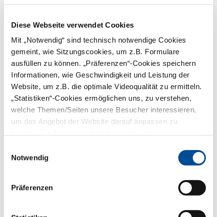
haben.
Diese Webseite verwendet Cookies
Mit „Notwendig“ sind technisch notwendige Cookies
gemeint, wie Sitzungscookies, um z.B. Formulare
ausfüllen zu können. „Präferenzen“-Cookies speichern
Informationen, wie Geschwindigkeit und Leistung der
Marina Eder
Website, um z.B. die optimale Videoqualität zu ermitteln.
Frau Eder, wie sind Sie zum Beruf ZFA
„Statistiken“-Cookies ermöglichen uns, zu verstehen,
gekommen?
welche Themen/Seiten unsere Besucher interessieren,
um das Angebot der Website darauf anpassen zu
Eder:
Ich habe einen qualifizierten
Mittelschulabschluss gemacht und mich
können. Die Nutzer bleiben dabei anonym.
auf gut Glück bei einer Zahnarztpraxis in
Einwilligungsauswahl
meinem Heimatdorf beworben, die
gerade eröffnet hatte. Ich wurde
Notwendig
genommen und habe just an meinem 18.
Geburtstag die Abschlussprüfung zur ZFA
gemacht. Inzwischen bin ich schon sechs
Präferenzen
Jahre in der Praxis. Ich kann jeden Tag
zur Arbeit laufen oder radeln. Das ist
schon sehr praktisch. Ich denke, dass