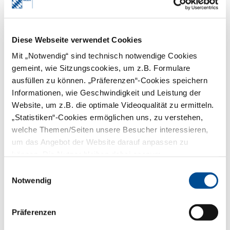
Ablauf des 7. April 2023
.
2. Coronatestung nach der
Coronavirus-
Diese Webseite verwendet Cookies
Testverordnung (TestV)
Mit „Notwendig“ sind technisch notwendige Cookies
gemeint, wie Sitzungscookies, um z.B. Formulare
Coronatests können seit dem 1. März
ausfüllen zu können. „Präferenzen“-Cookies speichern
2023 nicht mehr auf Grundlage der
Coronavirus-Testverordnung
in
Informationen, wie Geschwindigkeit und Leistung der
Anspruch genommen und durchgeführt
Website, um z.B. die optimale Videoqualität zu ermitteln.
werden. Dies gilt nicht nur für
„Statistiken“-Cookies ermöglichen uns, zu verstehen,
„Bürgertestungen“, sondern
beispielsweise auch für die Beschaffung
welche Themen/Seiten unsere Besucher interessieren,
von Antigen-Schnelltests zur
um das Angebot der Website darauf anpassen zu
Eigenanwendung für die Testung des
können. Die Nutzer bleiben dabei anonym.
Praxisteams (Inhaber und eigenes
Personal der Zahnarztpraxis).
Einwilligungsauswahl
Notwendig
Abrechnung der bis
einschließlich 28. Februar
erbrachten Leistungen und
Präferenzen
beschafften Sachkosten