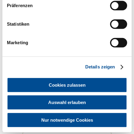
Tätigkeitsort. Wer noch nicht zahnärztlich
Präferenzen
tätig ist, bei dem ist der Hauptwohnsitz
relevant.
Statistiken
Zahnärztliche Bezirksverbände
Marketing
Zahnarzt
Berufseinstieg
Details zeigen
Approbation beantragen
Cookies zulassen
Famulatur Zahnmedizin
Studium und Hochschule
Assistenzzeit
Auswahl erlauben
Approbation beantragen
Berufszulassung bei ausländischem
Studium
Nur notwendige Cookies