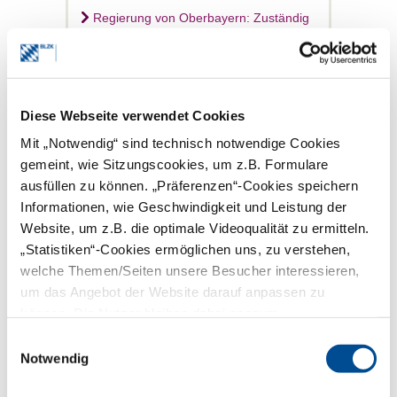
Regierung von Oberbayern: Zuständig
bei Studienabschluss an der LMU
München oder der Universität
Regensburg
Regierung von Unterfranken: Zuständig
bei Studienabschluss an der Friedrich-
Diese Webseite verwendet Cookies
Alexander-Universität Erlangen-Nürnberg
Mit „Notwendig“ sind technisch notwendige Cookies
oder an der Julius-Maximilians-
Universität Würzburg
gemeint, wie Sitzungscookies, um z.B. Formulare
ausfüllen zu können. „Präferenzen“-Cookies speichern
Wer Zahnmedizin im Ausland studiert hat,
kann sich bei
„Berufszulassung bei
Informationen, wie Geschwindigkeit und Leistung der
ausländischem Studium”
über eine
Website, um z.B. die optimale Videoqualität zu ermitteln.
Approbation bzw. eine Erlaubnis zur
„Statistiken“-Cookies ermöglichen uns, zu verstehen,
vorübergehenden Ausübung der
Zahnheilkunde informieren.
welche Themen/Seiten unsere Besucher interessieren,
um das Angebot der Website darauf anpassen zu
Meldung beim Zahnärztlichen
können. Die Nutzer bleiben dabei anonym.
Bezirksverband
Einwilligungsauswahl
Nach Erhalt der Approbation melden sich
Notwendig
Zahnärzte beim zuständigen
Zahnärztlichen Bezirksverband. Die
Zuständigkeit richtet sich nach dem