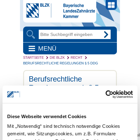
MENÜ
STARTSEITE
DIE BLZK
RECHT
BERUFSRECHTLICHE REGELUNGEN § 5 DDG
Berufsrechtliche
Regelungen nach § 5
DDG
Bezeichnung der berufsrechtlichen
Regelungen, die nach
§ 5 Abs. 1 Nr. 5
Diese Webseite verwendet Cookies
Buchst. c) DDG Teil 2
Pflichtangaben
für die Praxishomepage sind. Mit einer
Mit „Notwendig“ sind technisch notwendige Cookies
Verlinkung zu diesem Artikel
gemeint, wie Sitzungscookies, um z.B. Formulare
(https://blzk.de/blzk/site.nsf/id/pa_berufsrechtliche_reg