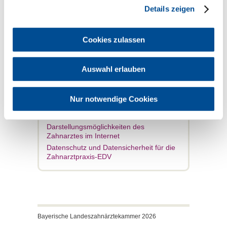
Bestimmungen der BLZK (Auswahl)
Details zeigen
Hinweise
Berufsrechtliche Regelungen § 5 DDG
Aus- und Fortbildungsvorschriften für
Cookies zulassen
Zahnärztliches Personal
Auswahl erlauben
Verwandte Themen
Nur notwendige Cookies
Elektronisches Impressum des
Zahnarztes im Internet
Darstellungsmöglichkeiten des
Zahnarztes im Internet
Datenschutz und Datensicherheit für die
Zahnarztpraxis-EDV
Bayerische Landeszahnärztekammer 2026