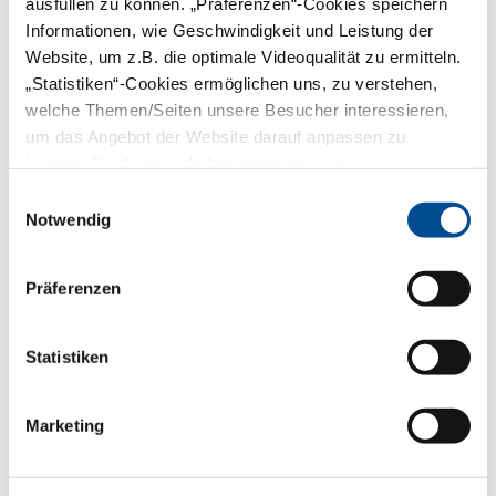
kommen Zahnärzte in Bayern der Pflicht
ausfüllen zu können. „Präferenzen“-Cookies speichern
nach, die Bezeichnung und den Inhalt der
Informationen, wie Geschwindigkeit und Leistung der
berufsrechtlichen Regelungen im
Website, um z.B. die optimale Videoqualität zu ermitteln.
Impressum zugänglich zu machen.
„Statistiken“-Cookies ermöglichen uns, zu verstehen,
Berufsordnung für die bayerischen
welche Themen/Seiten unsere Besucher interessieren,
Zahnärzte (PDF | 64 KB)
um das Angebot der Website darauf anpassen zu
Gebührenordnung für Zahnärzte
können. Die Nutzer bleiben dabei anonym.
Heilberufe-Kammergesetz
Einwilligungsauswahl
Notwendig
Zahnheilkundegesetz
Präferenzen
Die BLZK
Statistiken
Recht
Berufsrechtliche Regelungen § 5 DDG
Marketing
Bundesrecht (Auswahl)
Landesrecht (Auswahl)