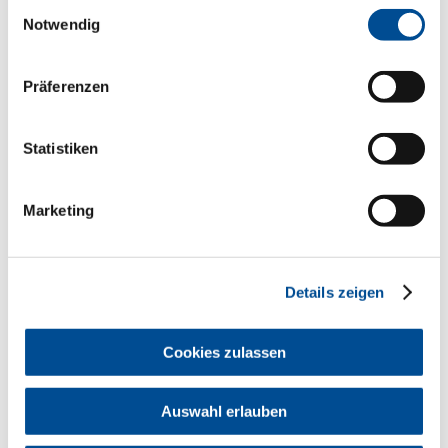
Einwilligungsauswahl
Notwendig
Die Delegierten arbeiten ehrenamtlich.
Die Delegierten werden in den acht
Zahnärztlichen Bezirksverbänden (ZBV)
in Bayern gewählt. Laut Wahlordnung
Präferenzen
der BLZK werden die Kandidaten von
einem Wahlberechtigten vorgeschlagen
(§ 8).
Statistiken
Beschlüsse Ordentliche
Vollversammlung BLZK
Marketing
vom 29.11.2025
Resolution: Mehr Eigenverantwortung
für ein stabiles Gesundheitswesen –
Details zeigen
mit vorbildlicher Prävention und einer
fairen GOZ
Inhabergeführte Zahnarztpraxen im
ländlichen Raum erhalten und
Cookies zulassen
Attraktivität der Niederlassung stärken
Einführung einer Aktivrente auch für
Selbstständige
Auswahl erlauben
Krisenfestigkeit im
Gesundheitswesen: Ein resilientes