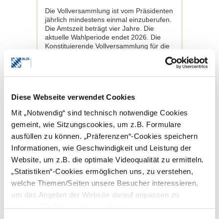
Die Vollversammlung ist vom Präsidenten
jährlich mindestens einmal einzuberufen.
Die Amtszeit beträgt vier Jahre. Die
aktuelle Wahlperiode endet 2026. Die
Konstituierende Vollversammlung für die
derzeitige Amtsperiode trat am 3.
Dezember 2022 zusammen.
Wer kann an der
VV teilnehmen?
Diese Webseite verwendet Cookies
Mit „Notwendig“ sind technisch notwendige Cookies
Die Sitzungen der Vollversammlung sind
öffentlich (§ 15 Satzung der BLZK). Das
gemeint, wie Sitzungscookies, um z.B. Formulare
heißt, jeder Zahnarzt, aber auch jeder
ausfüllen zu können. „Präferenzen“-Cookies speichern
andere Interessierte kann an der
Informationen, wie Geschwindigkeit und Leistung der
Vollsammlung teilnehmen. Ort und Zeit
der jeweiligen Sitzung werden in der
Website, um z.B. die optimale Videoqualität zu ermitteln.
vorläufigen Tagesordnung der
„Statistiken“-Cookies ermöglichen uns, zu verstehen,
Vollversammlung (PDF | 450 KB)
welche Themen/Seiten unsere Besucher interessieren,
festgelegt und veröffentlicht.
um das Angebot der Website darauf anpassen zu
Wer kann Delegierter der
können. Die Nutzer bleiben dabei anonym.
VV werden?