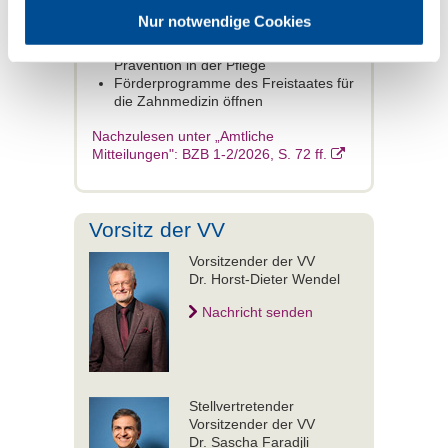
Gesundheitswesen muss effizient sein
Nur notwendige Cookies
Fachkräfte für die Praxen gewinnen
Stärkung der zahnmedizinischen
Prävention in der Pflege
Förderprogramme des Freistaates für
die Zahnmedizin öffnen
Nachzulesen unter „Amtliche
Mitteilungen": BZB 1-2/2026, S. 72 ff.
Vorsitz der VV
Vorsitzender der VV
Dr. Horst-Dieter Wendel
Nachricht senden
Stellvertretender
Vorsitzender der VV
Dr. Sascha Faradjli