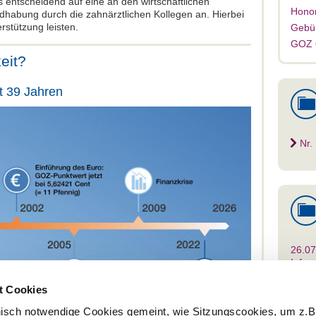
entscheidend auf eine an den wirtschaftlichen
Hono
dhabung durch die zahnärztlichen Kollegen an. Hierbei
rstützung leisten.
Gebüh
GOZ
eit?
t 39 Jahren
Nr.
26.07
Info
voller
t Cookies
20.07
Leist
nisch notwendige Cookies gemeint, wie Sitzungscookies, um z.B