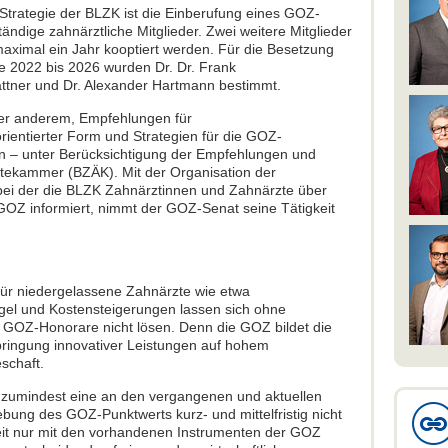
Strategie der BLZK ist die Einberufung eines GOZ-
tändige zahnärztliche Mitglieder. Zwei weitere Mitglieder
aximal ein Jahr kooptiert werden. Für die Besetzung
e 2022 bis 2026 wurden Dr. Dr. Frank
attner und Dr. Alexander Hartmann bestimmt.
er anderem, Empfehlungen für
ientierter Form und Strategien für die GOZ-
 – unter Berücksichtigung der Empfehlungen und
ekammer (BZÄK). Mit der Organisation der
ei der die BLZK Zahnärztinnen und Zahnärzte über
OZ informiert, nimmt der GOZ-Senat seine Tätigkeit
 für niedergelassene Zahnärzte wie etwa
gel und Kostensteigerungen lassen sich ohne
e GOZ-Honorare nicht lösen. Denn die GOZ bildet die
rbringung innovativer Leistungen auf hohem
schaft.
 zumindest eine an den vergangenen und aktuellen
bung des GOZ-Punktwerts kurz- und mittelfristig nicht
zeit nur mit den vorhandenen Instrumenten der GOZ