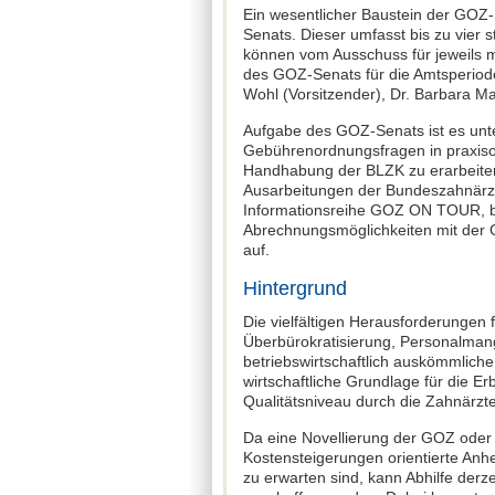
Ein wesentlicher Baustein der GOZ-
Senats. Dieser umfasst bis zu vier s
können vom Ausschuss für jeweils m
des GOZ-Senats für die Amtsperiod
Wohl (Vorsitzender), Dr. Barbara M
Aufgabe des GOZ-Senats ist es unt
Gebührenordnungsfragen in praxisor
Handhabung der BLZK zu erarbeiten
Ausarbeitungen der Bundeszahnärzt
Informationsreihe GOZ ON TOUR, b
Abrechnungsmöglichkeiten mit der G
auf.
Hintergrund
Die vielfältigen Herausforderungen
Überbürokratisierung, Personalman
betriebswirtschaftlich auskömmlich
wirtschaftliche Grundlage für die E
Qualitätsniveau durch die Zahnärzte
Da eine Novellierung der GOZ oder
Kostensteigerungen orientierte Anhe
zu erwarten sind, kann Abhilfe der