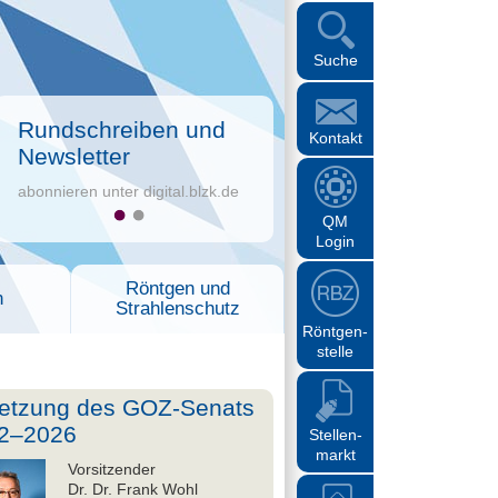
Suche
Rundschreiben und
Kontakt
Newsletter
abonnieren unter digital.blzk.de
QM
Login
Röntgen und
n
Strahlenschutz
Röntgen-
stelle
etzung des GOZ-Senats
2–2026
Stellen-
markt
Vorsitzender
Dr. Dr. Frank Wohl