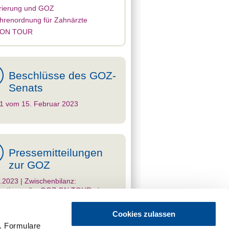
rierung und GOZ
renordnung für Zahnärzte
 ON TOUR
Beschlüsse des GOZ-
Senats
 1 vom 15. Februar 2023
Pressemitteilungen
zur GOZ
.2023 | Zwischenbilanz:
rmationsreihe GOZ ON TOUR ein
 Erfolg
Cookies zulassen
.2023 | Zahnärzte können
ungen im praxiseigenen Labor als
. Formulare