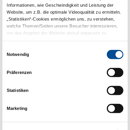
Allgemeine Rechtsfragen rund um die
Informationen, wie Geschwindigkeit und Leistung der
Zahnbehandlung
Website, um z.B. die optimale Videoqualität zu ermitteln.
Beratungszeiten
„Statistiken“-Cookies ermöglichen uns, zu verstehen,
welche Themen/Seiten unsere Besucher interessieren,
Montag bis Donnerstag von 9.00 bis
12.00 Uhr
um das Angebot der Website darauf anpassen zu
Freitag von 9.00 bis 11.00 Uhr
können. Die Nutzer bleiben dabei anonym.
Einwilligungsauswahl
Grundsätze der
Notwendig
Patientenberatung
Die Patientenberatung erfolgt:
Präferenzen
Kostenfrei
Individuell
Qualitätsgesichert
Statistiken
Kompetent
Ohne Eigeninteressen
Marketing
Für die Beratungstätigkeit der
zahnärztlichen Selbstverwaltung gelten
die allgemeinen verwaltungsrechtlichen
Vorgaben sowie die besonderen Regeln