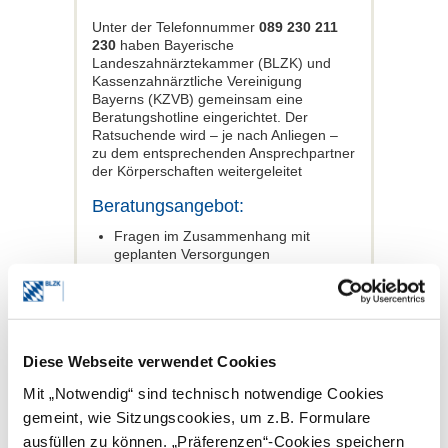
Unter der Telefonnummer
089 230 211
230
haben Bayerische
Landeszahnärztekammer (BLZK) und
Kassenzahnärztliche Vereinigung
Bayerns (KZVB) gemeinsam eine
Beratungshotline eingerichtet. Der
Ratsuchende wird – je nach Anliegen –
zu dem entsprechenden Ansprechpartner
der Körperschaften weitergeleitet
Beratungsangebot:
Fragen im Zusammenhang mit
geplanten Versorgungen
Fragen oder Probleme im
Zusammenhang mit einer bereits
durchgeführten Behandlung
Fragen zur privaten
Gebührenordnung und
Diese Webseite verwendet Cookies
Rechnungstellung
Benennung eines Gutachters
Mit „Notwendig“ sind technisch notwendige Cookies
Möglichkeit der außergerichtlichen
Streitschlichtung nach Maßgabe der
gemeint, wie Sitzungscookies, um z.B. Formulare
Schlichtungsordnung
ausfüllen zu können. „Präferenzen“-Cookies speichern