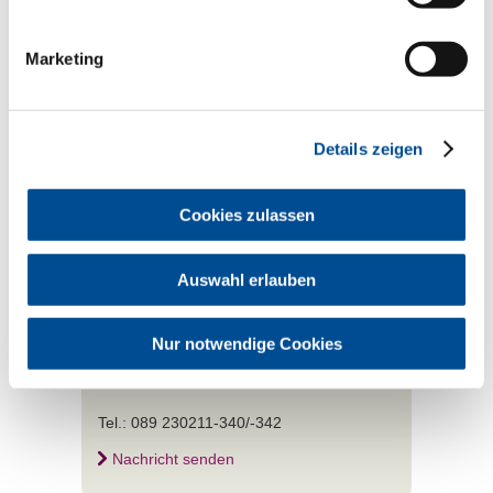
Pandemiegeschehens geltenden
Vorgaben zum Tragen eines Mund-
Nasenschutzes, bleiben von obigen
Marketing
Ausführungen unberührt.
Ergänzende Informationen finden Sie
hier:
Details zeigen
Aktuelles rund um das Coronavirus –
bgw-online.de
Cookies zulassen
Stand: 11.07.2023
Auswahl erlauben
Kontakt
Nur notwendige Cookies
Bei Fragen zum Umgang in der Praxis mit
dem Coronavirus
Tel.: 089 230211-340/-342
Nachricht senden