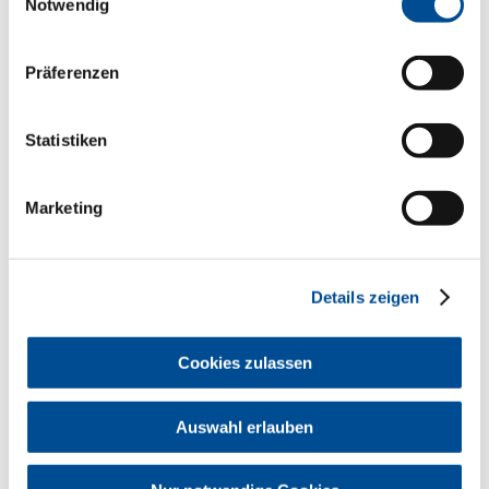
Notwendig
„
MIZ – Medikamenten-Info für
Zahnärzte
“, indem es die für Zahnärzte
interessanten Informationen herausfiltert.
Hier finden Sie mehr Informationen zu
Präferenzen
MIZ.
miz.heliodom.dental
Statistiken
Die sogenannte
PRISCUS-Liste
enthält
Medikamente, die für ältere Menschen
potenziell ungeeignet sind, und nennt
Marketing
Therapiealternativen. Hier finden Sie die
PRISCUS-Liste.
https://media.gelbe-
liste.de/documents/priscus-liste.pdf (PDF
Details zeigen
| 527 KB)
In einer Ausarbeitung geht die
Cookies zulassen
Landeszahnärztekammer Baden-
Württemberg ausführlich auf das Thema
Polypharmazie und Multimorbidität
ein.
Auswahl erlauben
„Polypharmazie & Multimorbidität"