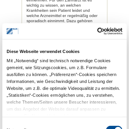
einnehmen. Für den Zahnarzt ist es
wichtig zu wissen, an welchen
Krankheiten sein Patient leidet und
welche Arzneimittel er regelmäßig oder
sporadisch einnimmt. Dazu gehören
sowohl Medikamente die von Ärzten
verordnete wurden als auch Arzneien, die
in der Apotheke selbst gekauft wurden,
sowie Nahrungsergänzungsmittel und
Phytotherapeutika (pflanzliche Heilmittel).
Diese Webseite verwendet Cookies
Denn einige von den Wirkstoffen
Mit „Notwendig“ sind technisch notwendige Cookies
interagieren mit zahnärztlichen
Medikamenten wie Lokalanästhetika,
gemeint, wie Sitzungscookies, um z.B. Formulare
Analgetika oder Antibiotika. Um die
ausfüllen zu können. „Präferenzen“-Cookies speichern
Risiken einer Polypharmazie bestmöglich
Informationen, wie Geschwindigkeit und Leistung der
zu minimieren, ist eine sorgfältige
Anamnese entscheidend. Zudem sollte
Website, um z.B. die optimale Videoqualität zu ermitteln.
der Zahnarzt seinen Patienten fragen, ob
„Statistiken“-Cookies ermöglichen uns, zu verstehen,
ein
Medikamentenplan
vorhanden ist.
welche Themen/Seiten unsere Besucher interessieren,
Hilfsmittel für Zahnärzte
um das Angebot der Website darauf anpassen zu
können. Die Nutzer bleiben dabei anonym.
Bei der Beurteilung von
Einwilligungsauswahl
Medikamentenplänen hilft das Programm