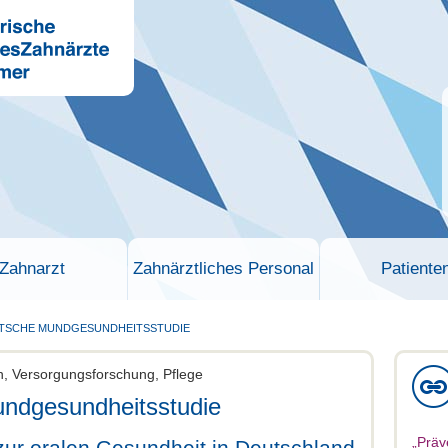
Zahnarzt
Zahnärztliches Personal
Patiente
TSCHE MUNDGESUNDHEITSSTUDIE
en, Versorgungsforschung, Pflege
ndgesundheitsstudie
„Präv
ur oralen Gesundheit in Deutschland