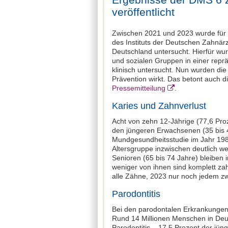
veröffentlicht
Zwischen 2021 und 2023 wurde für
des Instituts der Deutschen Zahnär
Deutschland untersucht. Hierfür w
und sozialen Gruppen in einer repr
klinisch untersucht. Nun wurden die 
Prävention wirkt. Das betont auch 
Pressemitteilung
.
Karies und Zahnverlust
Acht von zehn 12-Jährige (77,6 Proz
den jüngeren Erwachsenen (35 bis 4
Mundgesundheitsstudie im Jahr 198
Altersgruppe inzwischen deutlich w
Senioren (65 bis 74 Jahre) bleiben
weniger von ihnen sind komplett za
alle Zähne, 2023 nur noch jedem z
Parodontitis
Bei den parodontalen Erkrankungen 
Rund 14 Millionen Menschen in Deu
Parodontitis – 17,5 Prozent der jü