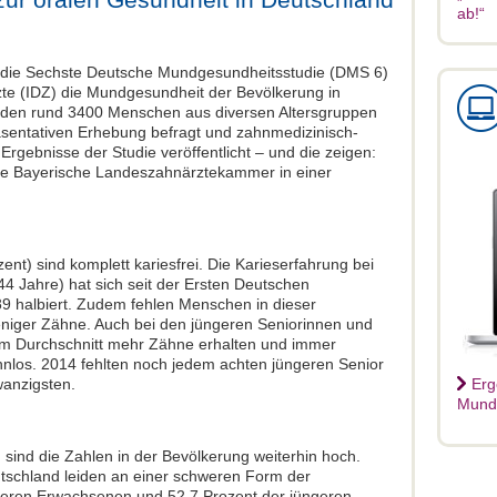
ab!“
 die Sechste Deutsche Mundgesundheitsstudie (DMS 6)
zte (IDZ) die Mundgesundheit der Bevölkerung in
urden rund 3400 Menschen aus diversen Altersgruppen
äsentativen Erhebung befragt und zahnmedizinisch-
Ergebnisse der Studie veröffentlicht – und die zeigen:
die Bayerische Landeszahnärztekammer in einer
ent) sind komplett kariesfrei. Die Karieserfahrung bei
4 Jahre) hat sich seit der Ersten Deutschen
9 halbiert. Zudem fehlen Menschen in dieser
eniger Zähne. Auch bei den jüngeren Seniorinnen und
 im Durchschnitt mehr Zähne erhalten und immer
hnlos. 2014 fehlten noch jedem achten jüngeren Senior
wanzigsten.
Erg
Mundg
sind die Zahlen in der Bevölkerung weiterhin hoch.
tschland leiden an einer schweren Form der
ngeren Erwachsenen und 52,7 Prozent der jüngeren