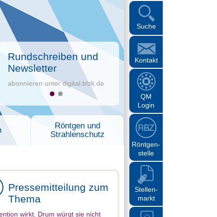
Suche
Rundschreiben und
Kontakt
Newsletter
abonnieren unter digital.blzk.de
QM
Login
Röntgen und
n
Strahlenschutz
Röntgen-
stelle
Pressemitteilung zum
Stellen-
Thema
markt
ention wirkt. Drum würgt sie nicht