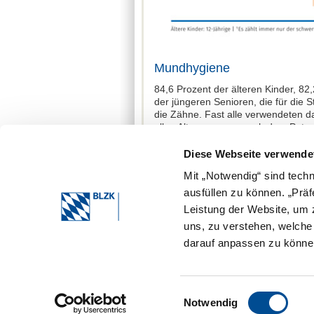
Mundhygiene
84,6 Prozent der älteren Kinder, 8
der jüngeren Senioren, die für die S
die Zähne. Fast alle verwendeten da
allen Altersgruppen nach dem Putze
Segmente waren plaquebesiedelt. L
zukünftig deshalb auch darauf konze
Diese Webseite verwende
zu verbessern.
Mit „Notwendig“ sind tech
Mehr Informationen und Ergebniss
ausfüllen zu können. „Prä
finden Sie unter
Leistung der Website, um z
www.deutsche-mundgesundheitss
uns, zu verstehen, welch
darauf anpassen zu können
Einwilligungsauswahl
Notwendig
Bayerische Landeszahnärztekammer 2026