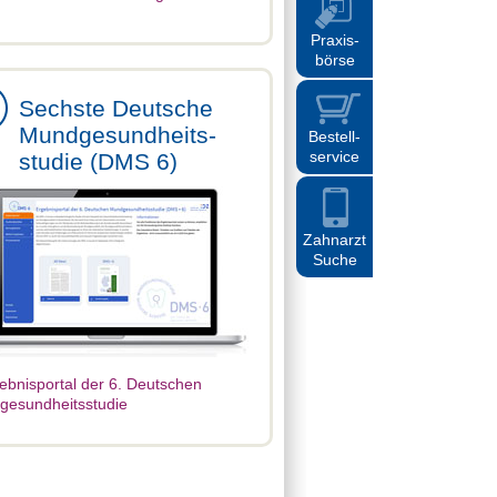
Praxis
-
börse
Sechste Deutsche
Mundgesundheits-
Bestell
-
service
studie (DMS 6)
Zahnarzt
Suche
ebnisportal der 6. Deutschen
esundheitsstudie