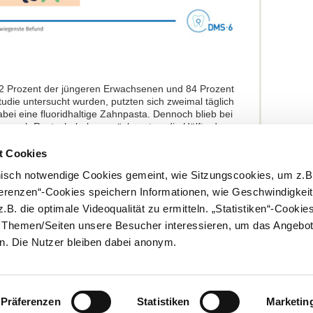
2,2 Prozent der jüngeren Erwachsenen und 84 Prozent
tudie untersucht wurden, putzten sich zweimal täglich
bei eine fluoridhaltige Zahnpasta. Dennoch blieb bei
n noch Restzahnbelag zurück – etwa die Hälfte der
aut IDZ sollten sich die Präventionsbemühungen
ntrieren, die Zahnputzfertigkeiten in der Bevölkerung
t Cookies
nisch notwendige Cookies gemeint, wie Sitzungscookies, um z.B
e der Sechsten Deutschen Mundgesundheitsstudie
ferenzen“-Cookies speichern Informationen, wie Geschwindigkei
.B. die optimale Videoqualität zu ermitteln. „Statistiken“-Cooki
tudie.de
e Themen/Seiten unsere Besucher interessieren, um das Angebot
. Die Nutzer bleiben dabei anonym.
Präferenzen
Statistiken
Marketin
Kontakt
Impressum
Rundschreiben und Newsletter
Datenschut