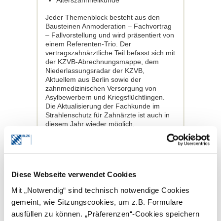
Alterszahnheilkunde
Jeder Themenblock besteht aus den
Bausteinen Anmoderation – Fachvortrag
– Fallvorstellung und wird präsentiert von
einem Referenten-Trio. Der
vertragszahnärztliche Teil befasst sich mit
der KZVB-Abrechnungsmappe, dem
Niederlassungsradar der KZVB,
Aktuellem aus Berlin sowie der
zahnmedizinischen Versorgung von
Asylbewerbern und Kriegsflüchtlingen.
Die Aktualisierung der Fachkunde im
Strahlenschutz für Zahnärzte ist auch in
diesem Jahr wieder möglich.
Eigene Veranstaltung für
das zahnärztliche Personal
Der eintägige Kongress Zahnärztliches
Diese Webseite verwendet Cookies
Personal findet am Freitag, 24. Oktober,
Mit „Notwendig“ sind technisch notwendige Cookies
statt. Hier geht es um „Lebenslange
Prophylaxe – So funktioniert’s“.
gemeint, wie Sitzungscookies, um z.B. Formulare
Dementsprechend spannt das Programm
ausfüllen zu können. „Präferenzen“-Cookies speichern
einen breiten Bogen von der Kindheit und