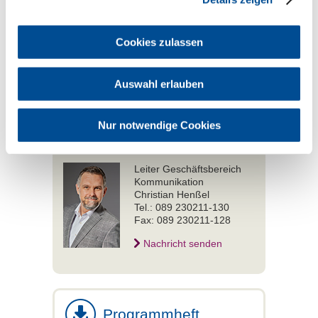
Print-Banner Bayerischer Zahnärztetag
Cookies zulassen
2025 (3 MB)
Auswahl erlauben
Nur notwendige Cookies
Kontakt
Leiter Geschäftsbereich
Kommunikation
Christian Henßel
Tel.: 089 230211-130
Fax: 089 230211-128
Nachricht senden
Programmheft