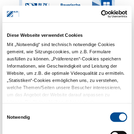
Diese Webseite verwendet Cookies
Mit „Notwendig“ sind technisch notwendige Cookies
MENÜ
gemeint, wie Sitzungscookies, um z.B. Formulare
STARTSEITE
NACHRICHTEN
ausfüllen zu können. „Präferenzen“-Cookies speichern
Informationen, wie Geschwindigkeit und Leistung der
Nachrichten
Website, um z.B. die optimale Videoqualität zu ermitteln.
„Statistiken“-Cookies ermöglichen uns, zu verstehen,
welche Themen/Seiten unsere Besucher interessieren,
2026
2025
um das Angebot der Website darauf anpassen zu
2024
2023
können. Die Nutzer bleiben dabei anonym.
2022
Einwilligungsauswahl
Notwendig