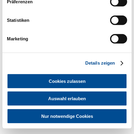
Präferenzen
Statistiken
Marketing
1
2
Details zeigen
Cookies zulassen
Bayerische Landeszahnärztekammer 2026
Kontakt
Impressum
Rundschreiben und Newsletter
Auswahl erlauben
Datenschutz
Hinweisgebersystem
Sitemap
Cookies
Nur notwendige Cookies