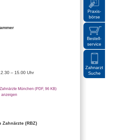
Praxis
-
börse
kammer
Bestell
-
service
Zahnarzt
12.30 – 15.00 Uhr
Suche
 Zahnärzte München (PDF, 96 KB)
e anzeigen
n Zahnärzte (RBZ)