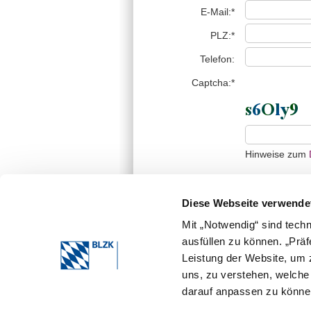
E-Mail:*
PLZ:*
Telefon:
Captcha:*
Hinweise zum
Diese Webseite verwende
Mit „Notwendig“ sind tech
ausfüllen zu können. „Prä
Leistung der Website, um z
* erforderliche Angabe
Die von Ihnen übermittelten Daten werden ni
uns, zu verstehen, welch
ausschließlich zur Bearbeitung Ihrer Anfrag
darauf anpassen zu können
Bearbeitung Ihrer Anfrage gespeichert und a