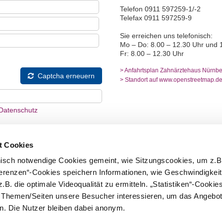
Telefon 0911 597259-1/-2
Telefax 0911 597259-9
Sie erreichen uns telefonisch:
Mo – Do: 8.00 – 12.30 Uhr und 
Fr: 8.00 – 12.30 Uhr
> Anfahrtsplan Zahnärztehaus Nürnbe
Captcha erneuern
> Standort auf www.openstreetmap.d
Datenschutz
t Cookies
nisch notwendige Cookies gemeint, wie Sitzungscookies, um z.B
ferenzen“-Cookies speichern Informationen, wie Geschwindigkei
.B. die optimale Videoqualität zu ermitteln. „Statistiken“-Cooki
cht an Dritte weitergegeben. Sie dienen
e Themen/Seiten unsere Besucher interessieren, um das Angebot
e und werden für den Zeitraum der
. Die Nutzer bleiben dabei anonym.
nschließend gelöscht.