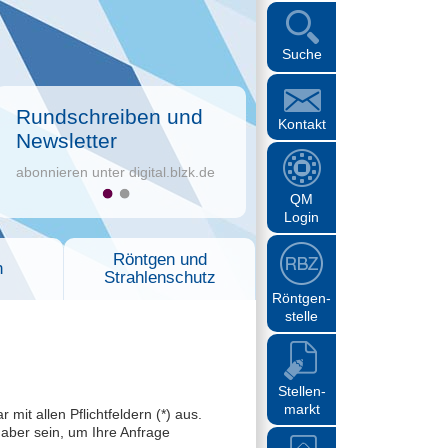
Suche
Rundschreiben und
Kontakt
Newsletter
abonnieren unter digital.blzk.de
QM
Login
Röntgen und
n
Strahlenschutz
Röntgen-
stelle
Stellen-
markt
it allen Pflichtfeldern (*) aus.
 aber sein, um Ihre Anfrage