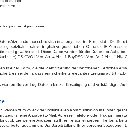
uns besuchen
 besuchen
ertragung erfolgreich war
atensätze findet ausschließlich in anonymisierter Form statt. Die Bere
 gesetzlich, noch vertraglich vorgeschrieben. Ohne die IP-Adresse is
te nicht gewährleistet. Diese Daten werden für die Dauer der Aufgaben
 Buchst. e) DS-GVO i.V.m. Art. 4 Abs. 1 BayDSG i.V.m. Art 2 Abs. 1 HKa
n in einer Form, die die Identifizierung der betroffenen Personen ermö
ert; es sei denn, dass ein sicherheitsrelevantes Ereignis auftritt (z.B.
s werden Server-Log-Dateien bis zur Beseitigung und vollständigen Auf
me
n werden zum Zweck der individuellen Kommunikation mit Ihnen gespe
enutzen, ist eine Angabe (E-Mail, Adresse, Telefon- oder Faxnummer) 
idung, ob Sie weitere Angaben zu Ihrer Person eingeben. Hierbei arbeite
gsverarbeiter zusammen. Die Bereitstellung Ihrer personenbezogenen Dat