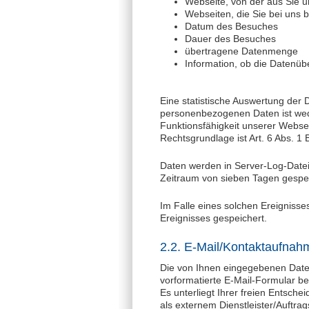
Webseite, von der aus Sie 
Webseiten, die Sie bei uns
Datum des Besuches
Dauer des Besuches
übertragene Datenmenge
Information, ob die Datenüb
Eine statistische Auswertung der D
personenbezogenen Daten ist weder
Funktionsfähigkeit unserer Websei
Rechtsgrundlage ist Art. 6 Abs. 1
Daten werden in Server-Log-Dateie
Zeitraum von sieben Tagen gespeich
Im Falle eines solchen Ereignisse
Ereignisses gespeichert.
2.2. E-Mail/Kontaktaufnah
Die von Ihnen eingegebenen Date
vorformatierte E-Mail-Formular b
Es unterliegt Ihrer freien Entsche
als externem Dienstleister/Auftra