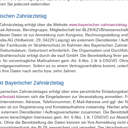
n Sie jederzeit widerrufen.
ischen Zahnärztetag
ahnärztetag erfolgt über die Website
www.bayerischer-zahnaerztetag
l-Adresse, Berufsgruppe, Mitgliedschaft bei BLZK/KZVB/wissenschaft
 dieser Daten ist zur Anmeldung zum Kongress, Rechnungsstellung und
dia AG (Holbeinstr. 29, 04229 Leipzig) als externem Dienstleister / A
 der Fachkunde im Strahlenschutz im Rahmen des Bayerischen Zahnärz
eburtsdatum, Geburtsort erforderlich. Die Organisation und Durchfüh
trahlenschutz erfolgt durch die eazf GmbH. Die Bereitstellung Ihrer 
bzw. für vorvertragliche Maßnahmen gem. Art. 6 Abs. 1 lit. b DSGVO. Ohn
entgegennehmen. Sofern es zu einem Vertragsverhältnis kommt, unterl
 Ihre Daten nach sechs bzw. zehn Jahren.
t Bayerischer Zahnärztetag
yerischen Zahnärztetages erfolgt über eine persönliche Einladungskart
/festakt
können sich die Eingeladenen zur Veranstaltung anmelden. F
 Unternehmen, Adresse, Telefonnummer, E-Mail-Adresse und ggf. der 
Daten ist zur Registrierung und Kontaktaufnahme notwendig. Hierbei ar
ls externem Dienstleister / Auftragsverarbeiter zusammen. Die Bereitst
unseres berechtigten Interesses gem. Art. 6 Abs. 1 lit. f DSGVO zur Abw
. Ohne die Bereitstellung der Daten können wir Ihre Anmeldung nich
ngastdatenbank der BLZK gespeichert und verwaltet. Der Verarbeitung