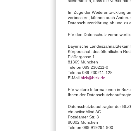
sicherstellen, dass die Vorschrif
Im Zuge der Weiterentwicklung un
verbessern, können auch Änderung
Datenschutzerklärung ab und zu e
Für den Datenschutz verantwortlich
Bayerische Landeszahnärztekam
Körperschaft des öffentlichen Rec
Flößergasse 1
81369 München
Telefon 089 230211-0
Telefax 089 230211-128
E-Mail
blzk@blzk.de
Für weitere Informationen in Be
Ihnen der Datenschutzbeauftragt
Datenschutzbeauftragter der BLZ
c/o activeMind AG
Potsdamer Str. 3
80802 München
Telefon 089 919294-900