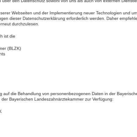
ten über den Datenschutz sowohl von uns als auch von externen Dienstl
serer Webseiten und der Implementierung neuer Technologien und um 
en dieser Datenschutzerklärung erforderlich werden. Daher empfehlen
rneut durchzulesen.
 ist die
mer (BLZK)
hts
zug auf die Behandlung von personenbezogenen Daten in der Bayeris
e der Bayerischen Landeszahnärztekammer zur Verfügung:
K