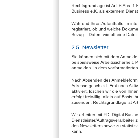
Rechtsgrundlage ist Art. 6 Abs. 1 
Business e.K. als externem Dienst
Während Ihres Aufenthalts im int
registriert, ob und welche Dokume
Bezug – Daten, wie oft eine Datei
2.5. Newsletter
Sie können sich mit dem Anmelde
beispielsweise Arbeitssicherheit,
anmelden. In dem vorformatierten
Nach Absenden des Anmeldeformul
Adresse geschickt. Erst nach Akti
aktiviert, löschen wir die von I
erfolgt freiwillig, allein auf Basi
zusenden. Rechtsgrundlage ist Ar
Wir arbeiten mit FDI Digital Bus
Dienstleister/Auftragsverarbeite
des Newsletters sowie zu statist
kann.