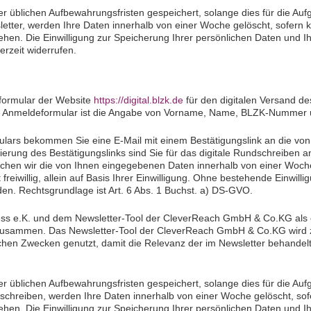
 üblichen Aufbewahrungsfristen gespeichert, solange dies für die Aufga
etter, werden Ihre Daten innerhalb von einer Woche gelöscht, sofern k
hen. Die Einwilligung zur Speicherung Ihrer persönlichen Daten und I
rzeit widerrufen.
formular der Website
https://digital.blzk.de
für den digitalen Versand 
n Anmeldeformular ist die Angabe von Vorname, Name, BLZK-Nummer un
ars bekommen Sie eine E-Mail mit einem Bestätigungslink an die vo
vierung des Bestätigungslinks sind Sie für das digitale Rundschreiben 
löschen wir die von Ihnen eingegebenen Daten innerhalb von einer Woche
reiwillig, allein auf Basis Ihrer Einwilligung. Ohne bestehende Einwill
en. Rechtsgrundlage ist Art. 6 Abs. 1 Buchst. a) DS-GVO.
iness e.K. und dem Newsletter-Tool der CleverReach GmbH & Co.KG als
r zusammen. Das Newsletter-Tool der CleverReach GmbH & Co.KG wird 
ischen Zwecken genutzt, damit die Relevanz der im Newsletter behand
 üblichen Aufbewahrungsfristen gespeichert, solange dies für die Aufga
chreiben, werden Ihre Daten innerhalb von einer Woche gelöscht, sof
en. Die Einwilligung zur Speicherung Ihrer persönlichen Daten und Ihr