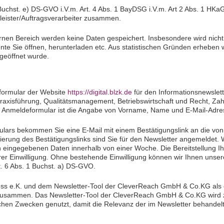
Buchst. e) DS-GVO i.V.m. Art. 4 Abs. 1 BayDSG i.V.m. Art 2 Abs. 1 HKaG.
leister/Auftragsverarbeiter zusammen.
ernen Bereich werden keine Daten gespeichert. Insbesondere wird nich
nte Sie öffnen, herunterladen etc. Aus statistischen Gründen erheben 
 geöffnet wurde.
formular der Website
https://digital.blzk.de
für den Informationsnewsle
 Praxisführung, Qualitätsmanagement, Betriebswirtschaft und Recht, Z
 Anmeldeformular ist die Angabe von Vorname, Name und E-Mail-Adress
ars bekommen Sie eine E-Mail mit einem Bestätigungslink an die vo
vierung des Bestätigungslinks sind Sie für den Newsletter angemeldet. W
hnen eingegebenen Daten innerhalb von einer Woche. Die Bereitstellung
s Ihrer Einwilligung. Ohne bestehende Einwilligung können wir Ihnen unser
t. 6 Abs. 1 Buchst. a) DS-GVO.
iness e.K. und dem Newsletter-Tool der CleverReach GmbH & Co.KG als
r zusammen. Das Newsletter-Tool der CleverReach GmbH & Co.KG wird 
ischen Zwecken genutzt, damit die Relevanz der im Newsletter behand