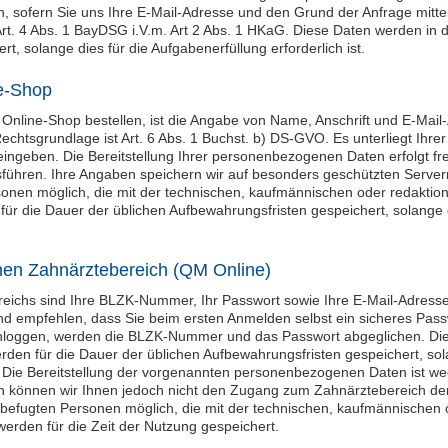
n, sofern Sie uns Ihre E-Mail-Adresse und den Grund der Anfrage mittei
rt. 4 Abs. 1 BayDSG i.V.m. Art 2 Abs. 1 HKaG. Diese Daten werden in d
, solange dies für die Aufgabenerfüllung erforderlich ist.
ne-Shop
 Online-Shop bestellen, ist die Angabe von Name, Anschrift und E-Mai
echtsgrundlage ist Art. 6 Abs. 1 Buchst. b) DS-GVO. Es unterliegt Ihrer
ingeben. Die Bereitstellung Ihrer personenbezogenen Daten erfolgt fre
usführen. Ihre Angaben speichern wir auf besonders geschützten Servern.
nen möglich, die mit der technischen, kaufmännischen oder redaktion
für die Dauer der üblichen Aufbewahrungsfristen gespeichert, solange 
rnen Zahnärztebereich (QM Online)
eichs sind Ihre BLZK-Nummer, Ihr Passwort sowie Ihre E-Mail-Adresse h
nd empfehlen, dass Sie beim ersten Anmelden selbst ein sicheres Pass
inloggen, werden die BLZK-Nummer und das Passwort abgeglichen. Di
den für die Dauer der üblichen Aufbewahrungsfristen gespeichert, sola
t. Die Bereitstellung der vorgenannten personenbezogenen Daten ist wed
 können wir Ihnen jedoch nicht den Zugang zum Zahnärztebereich der
 befugten Personen möglich, die mit der technischen, kaufmännischen 
werden für die Zeit der Nutzung gespeichert.