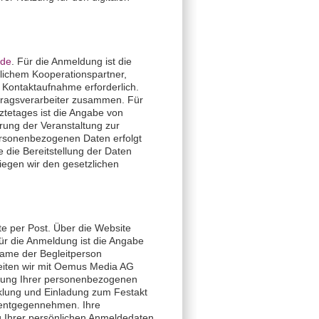
.de
. Für die Anmeldung ist die
lichem Kooperationspartner,
 Kontaktaufnahme erforderlich.
uftragsverarbeiter zusammen. Für
tetages ist die Angabe von
rung der Veranstaltung zur
personenbezogenen Daten erfolgt
e die Bereitstellung der Daten
iegen wir den gesetzlichen
e per Post. Über die Website
ür die Anmeldung ist die Angabe
Name der Begleitperson
beiten wir mit Oemus Media AG
ellung Ihrer personenbezogenen
icklung und Einladung zum Festakt
t entgegennehmen. Ihre
 Ihrer persönlichen Anmeldedaten