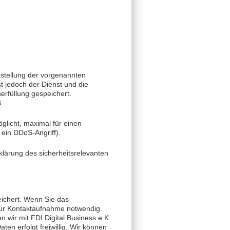
itstellung der vorgenannten
t jedoch der Dienst und die
erfüllung gespeichert.
G.
glicht, maximal für einen
 ein DDoS-Angriff).
klärung des sicherheitsrelevanten
ichert. Wenn Sie das
zur Kontaktaufnahme notwendig.
n wir mit FDI Digital Business e.K.
en erfolgt freiwillig. Wir können