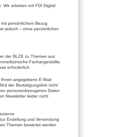
 Wir arbeiten mit FDI Digital
t mit persönlichem Bezug
wir jedoch – ohne persönlichen
tter der BLZK zu Themen aus
ahnmedizinische Fachangestellte
e erforderlich.
n Ihnen angegebene E-Mail-
ird der Bestätigungslink nicht
 Ihrer personenbezogenen Daten
en Newsletter leider nicht
 externe
zur Erstellung und Versendung
elten Themen bewertet werden