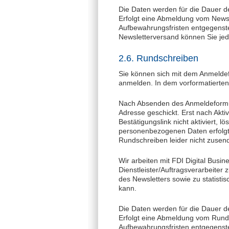
Die Daten werden für die Dauer der
Erfolgt eine Abmeldung vom Newsl
Aufbewahrungsfristen entgegenste
Newsletterversand können Sie jede
2.6. Rundschreiben
Sie können sich mit dem Anmelde
anmelden. In dem vorformatierte
Nach Absenden des Anmeldeformul
Adresse geschickt. Erst nach Akti
Bestätigungslink nicht aktiviert, 
personenbezogenen Daten erfolgt f
Rundschreiben leider nicht zusend
Wir arbeiten mit FDI Digital Bus
Dienstleister/Auftragsverarbeite
des Newsletters sowie zu statist
kann.
Die Daten werden für die Dauer der
Erfolgt eine Abmeldung vom Runds
Aufbewahrungsfristen entgegensteh