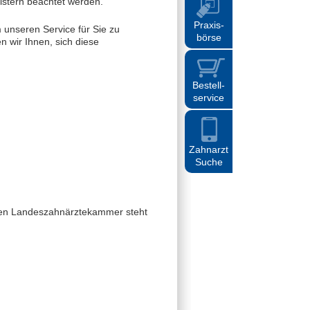
eistern beachtet werden.
Praxis
-
unseren Service für Sie zu
börse
 wir Ihnen, sich diese
Bestell
-
service
Zahnarzt
Suche
chen Landeszahnärztekammer steht