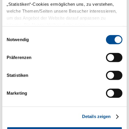
Deutschland und die Europäische Union
„Statistiken“-Cookies ermöglichen uns, zu verstehen,
vertraglich einen entsprechenden
welche Themen/Seiten unsere Besucher interessieren,
Rechtsanspruch eingeräumt haben,
einen nach den gemeinschaftsrechtlichen
um das Angebot der Website darauf anpassen zu
Vorschriften anerkannten
können. Die Nutzer bleiben dabei anonym.
Ausbildungsnachweis erworben haben
und zur Berufsausübung zugelassen
Einwilligungsauswahl
sind, müssen die
Notwendig
Vorbereitungsassistenzzeit nicht
absolvieren (
vgl. § 3 Abs. 4 Zahnärzte-ZV
).
Präferenzen
Zahnärzte, die ihr Diplom nicht in den
vorgenannten Ländern erworben haben,
können grundsätzlich nur nach Erhalt
Statistiken
einer Approbation oder einer Erlaubnis
einer vorübergehenden Ausübung
gemäß
§ 13 Zahnheilkundegesetz (ZHG)
Marketing
zahnärztlich tätig sein.
Weitere Informationen für die Erteilung
der Approbation bzw. Erlaubnis gemäß §
13 Zahnheilkundegesetz finden Sie unter
Details zeigen
Berufszulassung bei ausländischem
Studium
.