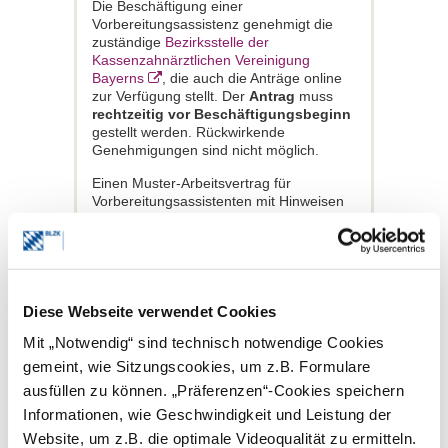
Die Beschäftigung einer
Vorbereitungsassistenz genehmigt die
zuständige
Bezirksstelle der
Kassenzahnärztlichen Vereinigung
Bayerns
, die auch die Anträge online
zur Verfügung stellt. Der
Antrag
muss
rechtzeitig vor Beschäftigungsbeginn
gestellt werden. Rückwirkende
Genehmigungen sind nicht möglich.
Einen Muster-Arbeitsvertrag für
Vorbereitungsassistenten mit Hinweisen
und Erläuterungen finden Sie rechts in
der Downloadbox.
Keine
Vorbereitungsassistenzzeit in
Diese Webseite verwendet Cookies
Ausnahmefällen
Mit „Notwendig“ sind technisch notwendige Cookies
Zahnärzte, die in einem Mitgliedsland der
EU oder einem anderen Vertragsstaat
gemeint, wie Sitzungscookies, um z.B. Formulare
des Abkommens über den Europäischen
ausfüllen zu können. „Präferenzen“-Cookies speichern
Wirtschaftsraum oder einem
Informationen, wie Geschwindigkeit und Leistung der
Vertragsstaat, dem Deutschland und die
Europäische Gemeinschaft oder
Website, um z.B. die optimale Videoqualität zu ermitteln.