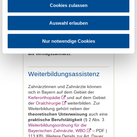
Cookies zulassen
Eintrag in das Zahnarztregister
Wer die Vorbereitungszeit abgeleistet hat,
kann bei der
zuständigen Bezirksstelle
Auswahl erlauben
der KZVB
einen Antrag auf Eintragung
in das Zahnarztregister stellen. Der
Eintrag in das Zahnarztregister
Nur notwendige Cookies
ermöglicht die
Anstellung als Zahnarzt
oder die
Beantragung einer Zulassung
als Vertragszahnarzt
.
Weiterbildungsassistenz
Zahnärztinnen und Zahnärzte können
sich in Bayern auf dem Gebiet der
Kieferorthopädie
und auf dem Gebiet
der
Oralchirurgie
weiterbilden. Zur
Weiterbildung gehört neben der
theoretischen Unterweisung
auch eine
praktische Berufstätigkeit
(§ 2 Abs. 3
Weiterbildungsordnung für die
Bayerischen Zahnärzte, WBO
– PDF |
113 KB). Weitere Details zur Art, Dauer,