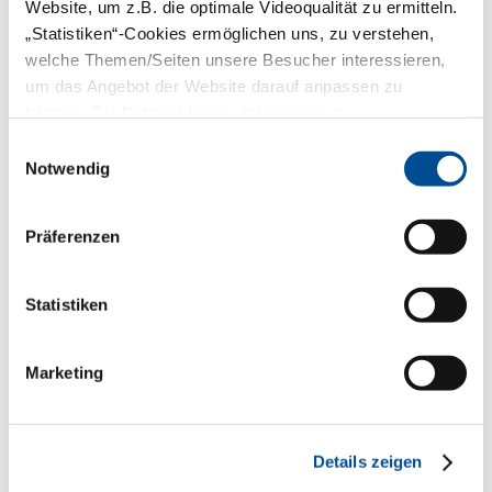
Website, um z.B. die optimale Videoqualität zu ermitteln.
Forderungen an ärztliche
„Statistiken“-Cookies ermöglichen uns, zu verstehen,
Aufklärung
welche Themen/Seiten unsere Besucher interessieren,
In einem Urteil vom Januar 2014
um das Angebot der Website darauf anpassen zu
(Aktenzeichen
VI ZR 143/13
) hat der
können. Die Nutzer bleiben dabei anonym.
Bundesgerichtshof (BGH) auf Grundlage
des Patientenrechtegesetzes
Einwilligungsauswahl
übertriebene Anforderungen an die
Notwendig
ärztliche Aufklärung zurückgewiesen. Im
Zweifel „sollte dem Arzt geglaubt werden,
dass die Aufklärung auch im Einzelfall in
Präferenzen
der gebotenen Weise geschehen ist; dies
auch mit Rücksicht darauf, dass aus
vielerlei verständlichen Gründen
Patienten sich im Nachhinein an den
Statistiken
genauen Inhalt solcher Gespräche, die
für sie etwa vor allem von
therapeutischer Bedeutung waren, nicht
Marketing
mehr erinnern”.
Zudem sei der Patienten verpflichtet, am
Behandlungsvertrag mitzuwirken.
Details zeigen