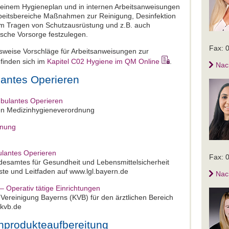
 in einem Hygieneplan und in internen Arbeitsanweisungen
Arbeitsbereiche Maßnahmen zur Reinigung, Desinfektion
zum Tragen von Schutzausrüstung und z.B. auch
ische Vorsorge festzulegen.
Fax: 
lsweise Vorschläge für Arbeitsanweisungen zur
finden sich im
Kapitel C02 Hygiene im QM Online
.
Nac
lantes Operieren
bulantes Operieren
en Medizinhygieneverordnung
dnung
ulantes Operieren
Fax: 
desamtes für Gesundheit und Lebensmittelsicherheit
ste und Leitfaden auf www.lgl.bayern.de
Nac
 Operativ tätige Einrichtungen
 Vereinigung Bayerns (KVB) für den ärztlichen Bereich
.kvb.de
inprodukteaufbereitung