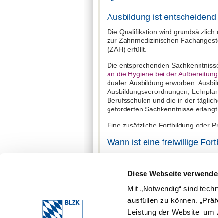
Ausbildung ist entscheidend
Die Qualifikation wird grundsätzli
zur Zahnmedizinischen Fachangeste
(ZAH) erfüllt.
Die entsprechenden Sachkenntniss
an die Hygiene bei der Aufbereitun
dualen Ausbildung erworben. Ausbil
Ausbildungsverordnungen, Lehrplanr
Berufsschulen und die in der täglic
geforderten Sachkenntnisse erlangt
Eine zusätzliche Fortbildung oder Prü
Wann ist eine freiwillige Fo
Veränderte Arbeitsbedingungen ode
neuer Medizinprodukte erfordern e
Diese Webseite verwende
Unterweisung. Empfehlenswert ist 
Fortbildungsmaßnahmen – zum Beispi
Mit „Notwendig“ sind tech
Praxisinterne Schulungsmaßnahmen 
ausfüllen zu können. „Prä
nicht abgelegt werden. Die Bestellun
Hygienebeauftragten kann durch den
Leistung der Website, um z