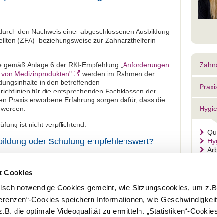
ch durch den Nachweis einer abgeschlossenen Ausbildung
llten (ZFA) beziehungsweise zur Zahnarzthelferin
e gemäß Anlage 6 der RKI-Empfehlung „
Anforderungen
Zahna
g von Medizinprodukten"
werden im Rahmen der
dungsinhalte in den betreffenden
Praxi
ichtlinien für die entsprechenden Fachklassen der
hen Praxis erworbene Erfahrung sorgen dafür, dass die
 werden.
Hygi
fung ist nicht verpflichtend.
Qu
rtbildung oder Schulung empfehlenswert?
Hy
Arb
r die Einführung neuer Verfahren beziehungsweise
Pr
ine Anpassung der Kenntnisse durch eine entsprechende
t Cookies
es, die Kenntnisse im Rahmen von Schulungs- und
el der BLZK – stets aktuell zu halten.
nisch notwendige Cookies gemeint, wie Sitzungscookies, um z.B
sind ebenfalls möglich. Spezielle Prüfungen müssen
ferenzen“-Cookies speichern Informationen, wie Geschwindigkei
g einer ausgebildeten Mitarbeiterin zur
 Praxisinhaber erfolgen, vorgeschrieben ist dies jedoch
.B. die optimale Videoqualität zu ermitteln. „Statistiken“-Cooki