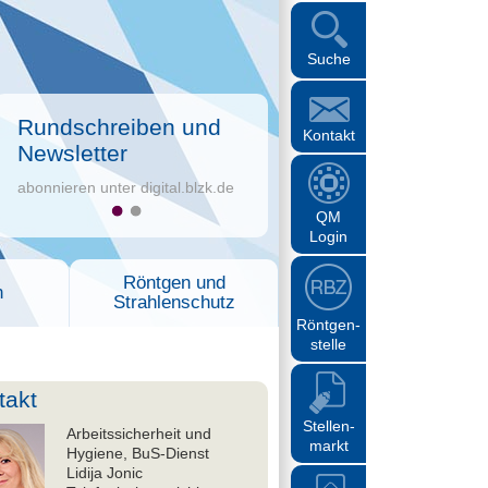
Suche
Rundschreiben und
Kontakt
Newsletter
abonnieren unter digital.blzk.de
QM
Login
Röntgen und
n
Strahlenschutz
Röntgen-
stelle
takt
Stellen-
Arbeitssicherheit und
markt
Hygiene, BuS-Dienst
Lidija Jonic