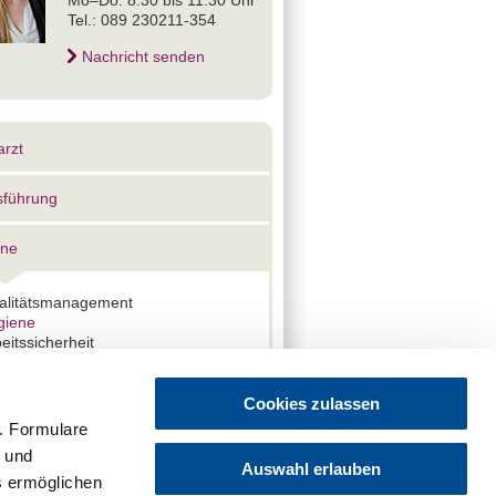
Mo–Do: 8.30 bis 11.30 Uhr
Tel.: 089 230211-354
Nachricht senden
rzt
sführung
ene
alitätsmanagement
giene
eitssicherheit
axisbegehungen
Cookies zulassen
. Formulare
Verwandte Themen
t und
Auswahl erlauben
es ermöglichen