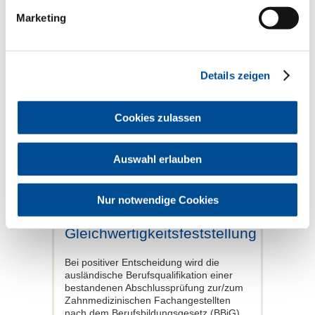
Soweit eine Erklärung zur Erwerbsabsicht
erforderlich ist, gilt es einen
Marketing
entsprechenden Nachweis ebenfalls mit
einzureichen – z.B. durch Antrag eines
Einreisevisums zur Übernahme einer
Erwerbstätigkeit oder durch
Details zeigen
Kontaktaufnahme mit potenziellen
Arbeitgebern.
Alle Übersetzungen müssen
Cookies zulassen
ausschließlich
in deutscher Sprache
eingereicht werden. Die Bearbeitung
eines Antrags dauert
mindestens vier
Auswahl erlauben
Monate
. Die Bearbeitungskosten für die
Gleichwertigkeitsfeststellung liegen bei
ca. 350 Euro
.
Nur notwendige Cookies
Ergebnis der
Gleichwertigkeitsfeststellung
Bei positiver Entscheidung wird die
ausländische Berufsqualifikation einer
bestandenen Abschlussprüfung zur/zum
Zahnmedizinischen Fachangestellten
nach dem Berufsbildungsgesetz (BBiG)