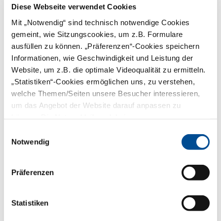
Diese Webseite verwendet Cookies
nachweises
Beglaubigte Kopien der sonstigen
Mit „Notwendig“ sind technisch notwendige Cookies
Befähigungsnachweise (z.B.
absolvierte Fortbildungen)
gemeint, wie Sitzungscookies, um z.B. Formulare
Falls vorhanden: Nachweise zur
ausfüllen zu können. „Präferenzen“-Cookies speichern
Berufserfahrung bzw. -praxis
Informationen, wie Geschwindigkeit und Leistung der
Website Westfalen-Lippe: Anerkennung
Website, um z.B. die optimale Videoqualität zu ermitteln.
nichtzahnärztlicher Berufsqualifikationen
„Statistiken“-Cookies ermöglichen uns, zu verstehen,
welche Themen/Seiten unsere Besucher interessieren,
Prüfungsordnung und
um das Angebot der Website darauf anpassen zu
Erwerbsabsicht
können. Die Nutzer bleiben dabei anonym.
Für den Vergleich der vermittelten
Einwilligungsauswahl
Kompetenzen mit den Inhalten des
Notwendig
Referenzberufes Zahnmedizinische/r
Fachangestellte/r, benötigt die Prüfstelle
die Ausbildungs-/Prüfungsordnung bzw.
Studienordnung, die zum Zeitpunkt der
Präferenzen
Qualifikation galt. Die Inhalte der
beruflichen Qualifikation müssen dabei
konkret erkennbar sein. Die Bezeichnung
Statistiken
der Fächer reicht nicht aus.