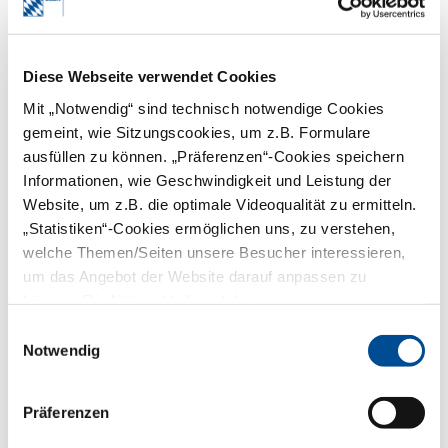
Strahlenschutzverantwortlichen" (PDF |
92 KB).
Die Konstanzprüfungen können ab
Diese Webseite verwendet Cookies
diesem Zeitpunkt bei diesem
Röntgengerät und dieser Modalität alle
Mit „Notwendig“ sind technisch notwendige Cookies
drei Monate durchgeführt werden bis
gemeint, wie Sitzungscookies, um z.B. Formulare
eine Konstanzprüfung nicht mehr in allen
Bereichen korrekt ist oder bis zu einer
ausfüllen zu können. „Präferenzen“-Cookies speichern
Reparatur oder einer wesentlichen
Informationen, wie Geschwindigkeit und Leistung der
Änderung (zum Beispiel
Website, um z.B. die optimale Videoqualität zu ermitteln.
Strahlerwechsel). Dann muss wieder
jeden Monat eine Konstanzprüfung
„Statistiken“-Cookies ermöglichen uns, zu verstehen,
erfolgen. Wenn anschließend wieder drei
welche Themen/Seiten unsere Besucher interessieren,
völlig korrekte Konstanzprüfungen
um das Angebot der Website darauf anpassen zu
vorliegen, verlängert der
Strahlenschutzverantwortliche das
können. Die Nutzer bleiben dabei anonym.
Intervall erneut auf drei Monate und
Einwilligungsauswahl
dokumentiert dies wieder auf dem
Formblatt.
Notwendig
Bitte beachten Sie:
Dieses Vorgehen
gilt nicht bei Systemen zur
Präferenzen
Filmverarbeitung,
Bildwiedergabesystemen und bei