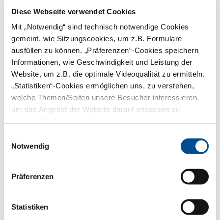
Diese Webseite verwendet Cookies
Mit „Notwendig“ sind technisch notwendige Cookies
Vorname:
gemeint, wie Sitzungscookies, um z.B. Formulare
ausfüllen zu können. „Präferenzen“-Cookies speichern
Informationen, wie Geschwindigkeit und Leistung der
Nachname:*
Website, um z.B. die optimale Videoqualität zu ermitteln.
„Statistiken“-Cookies ermöglichen uns, zu verstehen,
E-Mail:*
welche Themen/Seiten unsere Besucher interessieren,
um das Angebot der Website darauf anpassen zu
können. Die Nutzer bleiben dabei anonym.
PLZ:*
Einwilligungsauswahl
Notwendig
Telefon:
Präferenzen
Captcha:*
Statistiken
Captcha erneuern