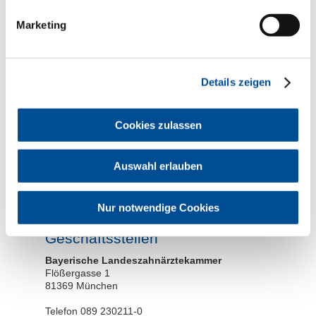
Marketing
Hinweise zum
Datenschutz
Details zeigen
Cookies zulassen
* erforderliche Angabe
Auswahl erlauben
Die von Ihnen übermittelten Daten werden nicht an Dritte
weitergegeben. Sie dienen ausschließlich zur Bearbeitung
Ihrer Anfrage und werden für den Zeitraum der Bearbeitung
Ihrer Anfrage gespeichert und anschließend gelöscht.
Nur notwendige Cookies
Geschäftsstellen
Bayerische Landeszahnärztekammer
Flößergasse 1
81369 München
Telefon 089 230211-0