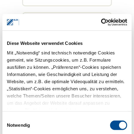
FAQ Strahlenschutz und
Röntgen
Diese Webseite verwendet Cookies
Mit „Notwendig“ sind technisch notwendige Cookies
gemeint, wie Sitzungscookies, um z.B. Formulare
ausfüllen zu können. „Präferenzen“-Cookies speichern
Informationen, wie Geschwindigkeit und Leistung der
Website, um z.B. die optimale Videoqualität zu ermitteln.
Antworten auf Fragen zu Fachkunde im
„Statistiken“-Cookies ermöglichen uns, zu verstehen,
Strahlenschutz für Zahnärzte, Kenntnisse
im Strahlenschutz für zahnärztliches
welche Themen/Seiten unsere Besucher interessieren,
Personal, Röntgenverordnung,
um das Angebot der Website darauf anpassen zu
Strahlenschutzgesetz und
können. Die Nutzer bleiben dabei anonym.
Strahlenschutzverordnung.
Einwilligungsauswahl
mehr
Notwendig