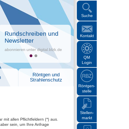
Suche
Rundschreiben und
Kontakt
Newsletter
abonnieren unter digital.blzk.de
QM
Login
Röntgen und
n
Strahlenschutz
Röntgen-
stelle
Stellen-
markt
it allen Pflichtfeldern (*) aus.
 aber sein, um Ihre Anfrage