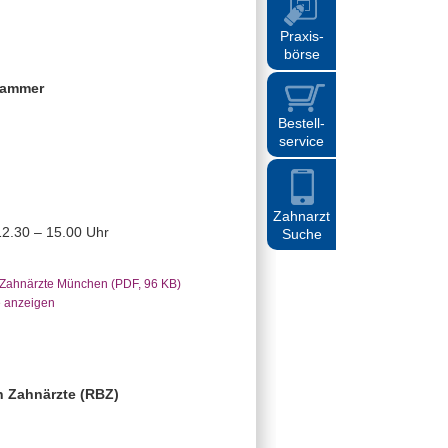
Praxis
-
börse
kammer
Bestell
-
service
Zahnarzt
12.30 – 15.00 Uhr
Suche
 Zahnärzte München (PDF, 96 KB)
e anzeigen
n Zahnärzte (RBZ)