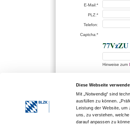
E-Mail:*
PLZ:*
Telefon:
Captcha:*
Hinweise zum
Diese Webseite verwende
Mit „Notwendig“ sind tech
ausfüllen zu können. „Prä
Leistung der Website, um z
* erforderliche Angabe
Die von Ihnen übermittelten Daten werden ni
uns, zu verstehen, welch
ausschließlich zur Bearbeitung Ihrer Anfrag
darauf anpassen zu können
Bearbeitung Ihrer Anfrage gespeichert und a