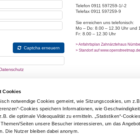
Telefon 0911 597259-1/-2
Telefax 0911 597259-9
Sie erreichen uns telefonisch:
Mo – Do: 8.00 – 12.30 Uhr und 
Fr: 8.00 – 12.30 Uhr
> Anfahrtsplan Zahnärztehaus Nürnbe
Captcha erneuern
> Standort auf www.openstreetmap.d
Datenschutz
t Cookies
nisch notwendige Cookies gemeint, wie Sitzungscookies, um z.B
ferenzen“-Cookies speichern Informationen, wie Geschwindigkei
.B. die optimale Videoqualität zu ermitteln. „Statistiken“-Cooki
cht an Dritte weitergegeben. Sie dienen
e Themen/Seiten unsere Besucher interessieren, um das Angebot
e und werden für den Zeitraum der
. Die Nutzer bleiben dabei anonym.
nschließend gelöscht.