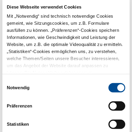
Diese Webseite verwendet Cookies
Mit „Notwendig“ sind technisch notwendige Cookies
Vorname:
gemeint, wie Sitzungscookies, um z.B. Formulare
ausfüllen zu können. „Präferenzen“-Cookies speichern
Informationen, wie Geschwindigkeit und Leistung der
Nachname:*
Website, um z.B. die optimale Videoqualität zu ermitteln.
„Statistiken“-Cookies ermöglichen uns, zu verstehen,
E-Mail:*
welche Themen/Seiten unsere Besucher interessieren,
um das Angebot der Website darauf anpassen zu
können. Die Nutzer bleiben dabei anonym.
PLZ:*
Einwilligungsauswahl
Notwendig
Telefon:
Präferenzen
Captcha:*
Statistiken
Captcha erneuern