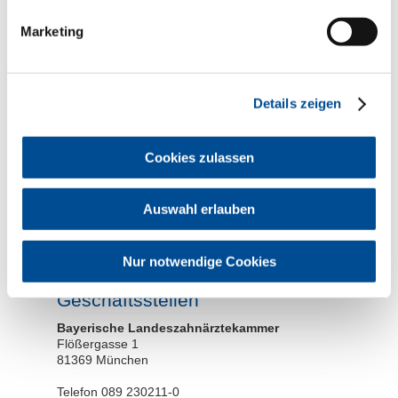
Marketing
Hinweise zum
Datenschutz
Details zeigen
Cookies zulassen
* erforderliche Angabe
Auswahl erlauben
Die von Ihnen übermittelten Daten werden nicht an Dritte
weitergegeben. Sie dienen ausschließlich zur Bearbeitung
Ihrer Anfrage und werden für den Zeitraum der Bearbeitung
Ihrer Anfrage gespeichert und anschließend gelöscht.
Nur notwendige Cookies
Geschäftsstellen
Bayerische Landeszahnärztekammer
Flößergasse 1
81369 München
Telefon 089 230211-0