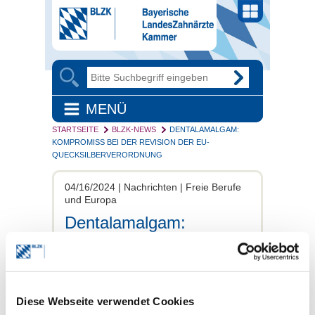
MENÜ
STARTSEITE
BLZK-NEWS
DENTALAMALGAM:
KOMPROMISS BEI DER REVISION DER EU-
QUECKSILBERVERORDNUNG
04/16/2024 | Nachrichten | Freie Berufe
und Europa
Dentalamalgam:
Kompromiss bei der
Revision der EU-
Quecksilberverordnung
Diese Webseite verwendet Cookies
Die Unterhändler des Europäischen