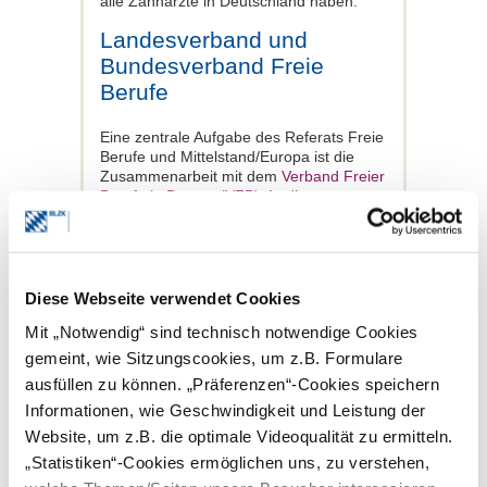
alle Zahnärzte in Deutschland haben.
Landesverband und
Bundesverband Freie
Berufe
Eine zentrale Aufgabe des Referats Freie
Berufe und Mittelstand/Europa ist die
Zusammenarbeit mit dem
Verband Freier
Berufe in Bayern (VFB)
. In diesem
Verband ist der Referent als Delegierter
im Auftrag der BLZK für die bayerische
Zahnärzteschaft tätig.
Der VFB vertritt die Freien Berufe in
Diese Webseite verwendet Cookies
Bayern auf der Mitgliederversammlung
des
Berufsverbandes der Freien Beruf
Mit „Notwendig“ sind technisch notwendige Cookies
(BFB)
in Berlin. Einer der Schwerpunkte
gemeint, wie Sitzungscookies, um z.B. Formulare
des BFB ist es, die europäischen
ausfüllen zu können. „Präferenzen“-Cookies speichern
Gesetzgebungsprozesse kritisch zu
begleiten, um die Qualität freiberuflicher
Informationen, wie Geschwindigkeit und Leistung der
Leistungen im Sinne eines
Website, um z.B. die optimale Videoqualität zu ermitteln.
wohlverstandenen Verbraucherschutzes
„Statistiken“-Cookies ermöglichen uns, zu verstehen,
auch in Zukunft gewährleisten zu können.