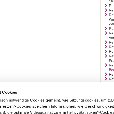
St
Ref
Ref
Ref
Wis
Za
Ref
Ref
Ve
Re
Re
Re
Ref
Pr
Ref
Ber
Re
Re
t Cookies
nisch notwendige Cookies gemeint, wie Sitzungscookies, um z.B
ferenzen“-Cookies speichern Informationen, wie Geschwindigkei
Beruf
.B. die optimale Videoqualität zu ermitteln. „Statistiken“-Cooki