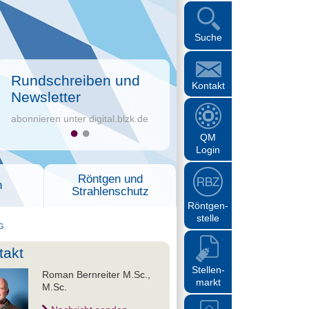
Suche
Rundschreiben und
Kontakt
Newsletter
abonnieren unter digital.blzk.de
QM
Login
Röntgen und
n
Strahlenschutz
Röntgen-
stelle
G
takt
Stellen-
Roman Bernreiter M.Sc.,
markt
M.Sc.