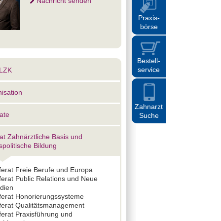
Nachricht senden
Praxis
-
börse
Bestell
-
service
BLZK
isation
Zahnarzt
ate
Suche
at Zahnärztliche Basis und
spolitische Bildung
ferat Freie Berufe und Europa
erat Public Relations und Neue
dien
ferat Honorierungssysteme
ferat Qualitätsmanagement
ferat Praxisführung und