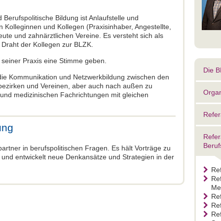
Berufspolitische Bildung ist Anlaufstelle und
n Kolleginnen und Kollegen (Praxisinhaber, Angestellte,
ute und zahnärztlichen Vereine. Es versteht sich als
r Draht der Kollegen zur BLZK.
n seiner Praxis eine Stimme geben.
Die 
ig die Kommunikation und Netzwerkbildung zwischen den
ezirken und Vereinen, aber auch nach außen zu
Organ
und medizinischen Fachrichtungen mit gleichen
Refer
ung
Refer
Beruf
artner in berufspolitischen Fragen. Es hält Vorträge zu
 und entwickelt neue Denkansätze und Strategien in der
Re
Ref
Me
Re
Re
Re