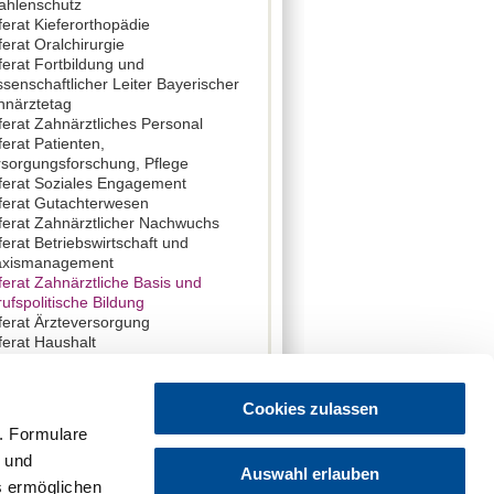
rahlenschutz
erat Kieferorthopädie
erat Oralchirurgie
erat Fortbildung und
senschaftlicher Leiter Bayerischer
hnärztetag
erat Zahnärztliches Personal
erat Patienten,
rsorgungsforschung, Pflege
ferat Soziales Engagement
ferat Gutachterwesen
ferat Zahnärztlicher Nachwuchs
erat Betriebswirtschaft und
axismanagement
erat Zahnärztliche Basis und
ufspolitische Bildung
ferat Ärzteversorgung
ferat Haushalt
Cookies zulassen
Verwandte Themen
. Formulare
t und
Auswahl erlauben
spolitische Bildung
es ermöglichen