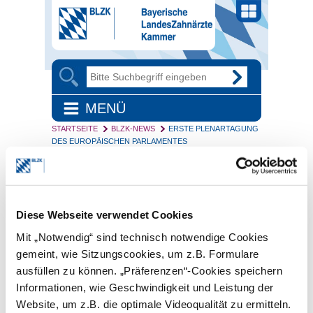
MENÜ
STARTSEITE
BLZK-NEWS
ERSTE PLENARTAGUNG
DES EUROPÄISCHEN PARLAMENTES
09/25/2024 | Nachrichten | Freie Berufe
und Europa
Erste Plenartagung des
Diese Webseite verwendet Cookies
Europäischen
Mit „Notwendig“ sind technisch notwendige Cookies
Parlamentes
gemeint, wie Sitzungscookies, um z.B. Formulare
ausfüllen zu können. „Präferenzen“-Cookies speichern
Das Europäische Parlament hat sich
Mitte Juli in Straßburg in seiner ersten
Informationen, wie Geschwindigkeit und Leistung der
Sitzung nach den Europawahlen neu
Website, um z.B. die optimale Videoqualität zu ermitteln.
konstituiert. Die maltesische Politikerin