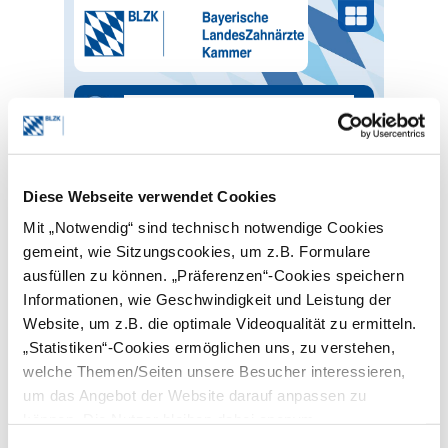
MENÜ
STARTSEITE
BLZK-NEWS
STUDIE ZUM EINSATZ VON
Diese Webseite verwendet Cookies
KI IM GESUNDHEITSWESEN
Mit „Notwendig“ sind technisch notwendige Cookies
09/30/2024 | Nachrichten | Freie Berufe
gemeint, wie Sitzungscookies, um z.B. Formulare
und Europa
ausfüllen zu können. „Präferenzen“-Cookies speichern
Studie zum Einsatz von
Informationen, wie Geschwindigkeit und Leistung der
KI im Gesundheitswesen
Website, um z.B. die optimale Videoqualität zu ermitteln.
„Statistiken“-Cookies ermöglichen uns, zu verstehen,
Die Generaldirektion für Gesundheit der
welche Themen/Seiten unsere Besucher interessieren,
EU-Kommission hat verschiedene
um das Angebot der Website darauf anpassen zu
Beratungsfirmen beauftragt, bis Anfang
2025 eine umfassende Studie über den
können. Die Nutzer bleiben dabei anonym.
Einsatz von künstlicher Intelligenz (KI) im