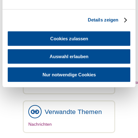
Telefonnummer 0621 4456-1581 das
Aktenzeichen sowie den Mailkontakt der
zuständigen Strafverfolgungsbehörde.
Details zeigen
Sie haben Fragen?
Dann können Sie sich an die Infoline der
Cookies zulassen
gesetzlichen Unfallversicherung unter der
kostenfreien Rufnummer 0800 60 50 40
4 beziehungsweise an info@dguv.de
Auswahl erlauben
wenden.
Warnhinweis auf der Website der DGUV:
Nur notwendige Cookies
https://www.dguv.de/de/mediencenter/pm/betrugsvers
Verwandte Themen
Nachrichten