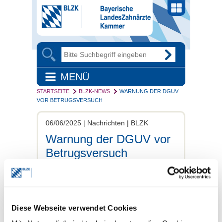
MENÜ
STARTSEITE
BLZK-NEWS
WARNUNG DER DGUV
VOR BETRUGSVERSUCH
06/06/2025 | Nachrichten | BLZK
Warnung der DGUV vor
Betrugsversuch
Gefälschte E-Mails mit
Rechnungen im Umlauf
Die Deutsche Gesetzliche
Diese Webseite verwendet Cookies
Unfallversicherung (DGUV) warnt vor
betrügerischen E-Mails mit gefälschtem