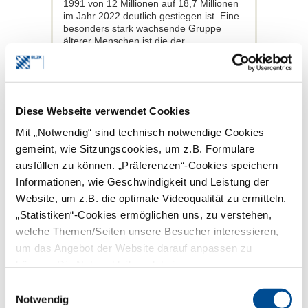
1991 von 12 Millionen auf 18,7 Millionen
im Jahr 2022 deutlich gestiegen ist. Eine
besonders stark wachsende Gruppe
älterer Menschen ist die der
Hochbetagten ab 85 Jahren. Sie wächst
relativ betrachtet deutlich stärker als die
der älteren Menschen ab 65 Jahren.
Diese demografische Entwicklung ist
auch im zahnärztlichen Praxisalltag
Diese Webseite verwendet Cookies
spürbar. Obwohl immer mehr
Seniorinnen und Senioren bis ins hohe
Mit „Notwendig“ sind technisch notwendige Cookies
Alter fit und aktiv sind, wächst die Anzahl
gemeint, wie Sitzungscookies, um z.B. Formulare
pflegebedürftiger und immobiler
Menschen und somit auch der Bedarf an
ausfüllen zu können. „Präferenzen“-Cookies speichern
Zahnarztbesuchen im Heim.
Informationen, wie Geschwindigkeit und Leistung der
Website, um z.B. die optimale Videoqualität zu ermitteln.
Unabhängig davon, ob die Behandlung
noch in der Praxis oder bereits im Heim
„Statistiken“-Cookies ermöglichen uns, zu verstehen,
stattfindet, erfordert die Behandlung
welche Themen/Seiten unsere Besucher interessieren,
älterer Menschen ein hohes Maß an
um das Angebot der Website darauf anpassen zu
Empathie. Kognitive oder motorische
Einschränkungen müssen berücksichtigt
können. Die Nutzer bleiben dabei anonym.
und verschiedenste Krankheitsbilder oder
Einwilligungsauswahl
mögliche Medikamenteneinnahmen bei
zahnärztlichen Eingriffen in die
Notwendig