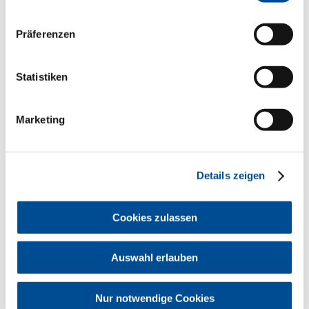
Therapieplanung einbezogen werden.
Sowohl die Behandlung als auch die
Betreuung älterer Patienten konfrontiert
Präferenzen
Zahnärztinnen und Zahnärzte mit
vielfältigen Herausforderungen.
Das Referat Honorierungssysteme der
Statistiken
Bayerischen Landeszahnärztekammer
befasst sich in diesem Beitrag mit
Leistungen und deren
Marketing
Abrechnungsbestimmungen, die im
Zusammenhang mit der
Alterszahnheilkunde anfallen können.
Vollständiger Artikel aus dem
Details zeigen
BZB
Artikel aus dem BZB 4/2025 als PDF
Cookies zulassen
lesen (735 KB)
Auswahl erlauben
Verwandte Themen
Nur notwendige Cookies