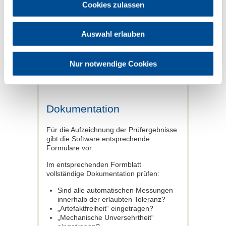
Bewegungsartefakte, Aliasing Artefakte,
Cookies zulassen
partielle Volumeneffekte
Mechanische Unversehrtheit
Auswahl erlauben
Mechanische Defekte können u.a. sein:
beschädigte Gehäuseteile, lockere oder
fehlende Schrauben, beschädigter
Nur notwendige Cookies
Auslöseknopf, Folie vom Bedienfeld
abgelöst oder zerkratzt.
Dokumentation
Für die Aufzeichnung der Prüfergebnisse
gibt die Software entsprechende
Formulare vor.
Im entsprechenden Formblatt
vollständige Dokumentation prüfen:
Sind alle automatischen Messungen
innerhalb der erlaubten Toleranz?
„Artefaktfreiheit“ eingetragen?
„Mechanische Unversehrtheit“