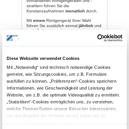
vorhandenen Röntgengeräten und -
strahlern führen Sie die
Konstanzaufnahmen
monatlich
durch.
Mit
einem
Röntgengerät Ihrer Wahl
führen Sie zusätzlich einmal
jährlich
und
nach Änderungen der
Raumbeleuchtung/Tageslichtvorsatz die
Dunkelraumprüfung durch.
Bei den folgenden Geräten müssen die
aufgelisteten Parameter überprüft und
Diese Webseite verwendet Cookies
bewertet werden.
Mit „Notwendig“ sind technisch notwendige Cookies
Tubusgeräte – Röntgengeräte
gemeint, wie Sitzungscookies, um z.B. Formulare
mit intraoralem Strahler
ausfüllen zu können. „Präferenzen“-Cookies speichern
Temperatur des Entwicklers
Informationen, wie Geschwindigkeit und Leistung der
Optische Dichte: visueller Vergleich
Website, um z.B. die optimale Videoqualität zu ermitteln.
mit der Referenzaufnahme
„Statistiken“-Cookies ermöglichen uns, zu verstehen,
Mechanische Unversehrtheit des
Tubus
welche Themen/Seiten unsere Besucher interessieren,
um das Angebot der Website darauf anpassen zu
OPG
können. Die Nutzer bleiben dabei anonym.
Temperatur des Entwicklers