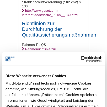
Strahlenschutzverordnung (StrlSchV) §
130
http://www.gesetze-im-
internet.de/strlschv_2018/__130.html
Richtlinien zur
Durchführung der
Qualitätssicherungsmaßnahmen
Rahmen-RL QS
Rahmenrichtlinie zur
Qualitätssicherung bei der Anwendung
ionisierender Strahlung oder radioaktiver
Stoffe am Menschen nach den §§ 115,
116 und 117 Strahlenschutzverordnung
vom 28. August 2024 (PDF | 1,3 MB)
Diese Webseite verwendet Cookies
QS-RL Röntgendiagnostik
Qualitätssicherungs-Richtlinie für
Mit „Notwendig“ sind technisch notwendige Cookies
Abnahme- und Konstanzprüfungen
gemeint, wie Sitzungscookies, um z.B. Formulare
gemäß den §§ 115, 116 und 117
ausfüllen zu können. „Präferenzen“-Cookies speichern
Strahlenschutzverordnung zur
Untersuchung am Menschen vom 28.
Informationen, wie Geschwindigkeit und Leistung der
August 2024 (PDF | 928 KB)
Website, um z.B. die optimale Videoqualität zu ermitteln.