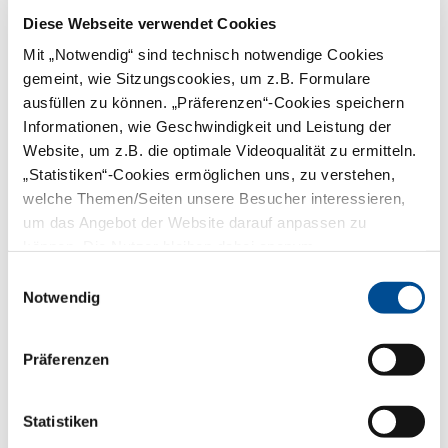
Diese Webseite verwendet Cookies
Mit „Notwendig“ sind technisch notwendige Cookies
Vorname:
gemeint, wie Sitzungscookies, um z.B. Formulare
ausfüllen zu können. „Präferenzen“-Cookies speichern
Informationen, wie Geschwindigkeit und Leistung der
Nachname:*
Website, um z.B. die optimale Videoqualität zu ermitteln.
„Statistiken“-Cookies ermöglichen uns, zu verstehen,
E-Mail:*
welche Themen/Seiten unsere Besucher interessieren,
um das Angebot der Website darauf anpassen zu
können. Die Nutzer bleiben dabei anonym.
PLZ:*
Einwilligungsauswahl
Notwendig
Telefon:
Präferenzen
Captcha:*
Statistiken
Captcha erneuern