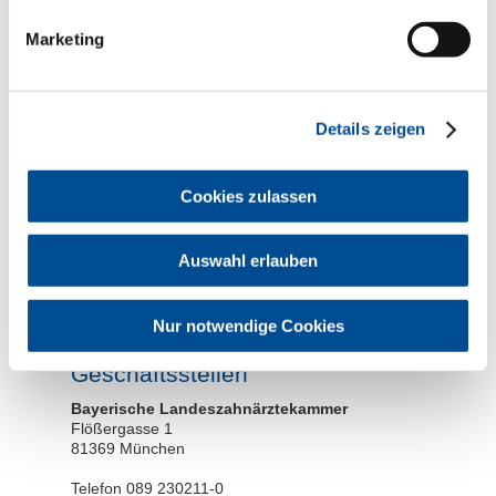
Marketing
Hinweise zum
Datenschutz
Details zeigen
Cookies zulassen
* erforderliche Angabe
Auswahl erlauben
Die von Ihnen übermittelten Daten werden nicht an Dritte
weitergegeben. Sie dienen ausschließlich zur Bearbeitung
Ihrer Anfrage und werden für den Zeitraum der Bearbeitung
Ihrer Anfrage gespeichert und anschließend gelöscht.
Nur notwendige Cookies
Geschäftsstellen
Bayerische Landeszahnärztekammer
Flößergasse 1
81369 München
Telefon 089 230211-0