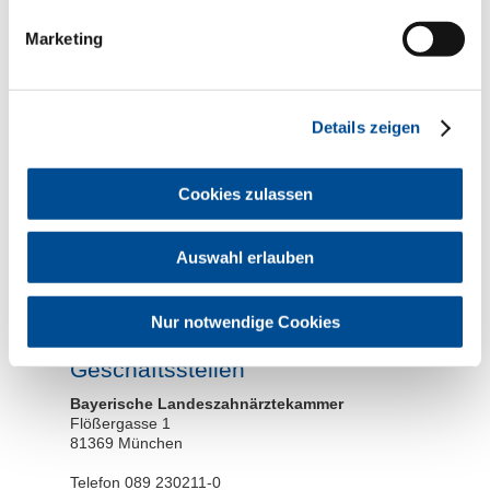
Marketing
Hinweise zum
Datenschutz
Details zeigen
Cookies zulassen
* erforderliche Angabe
Auswahl erlauben
Die von Ihnen übermittelten Daten werden nicht an Dritte
weitergegeben. Sie dienen ausschließlich zur Bearbeitung
Ihrer Anfrage und werden für den Zeitraum der Bearbeitung
Ihrer Anfrage gespeichert und anschließend gelöscht.
Nur notwendige Cookies
Geschäftsstellen
Bayerische Landeszahnärztekammer
Flößergasse 1
81369 München
Telefon 089 230211-0