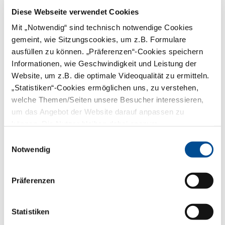
Diese Webseite verwendet Cookies
Mit „Notwendig“ sind technisch notwendige Cookies
Vorname:
gemeint, wie Sitzungscookies, um z.B. Formulare
ausfüllen zu können. „Präferenzen“-Cookies speichern
Informationen, wie Geschwindigkeit und Leistung der
Nachname:*
Website, um z.B. die optimale Videoqualität zu ermitteln.
„Statistiken“-Cookies ermöglichen uns, zu verstehen,
E-Mail:*
welche Themen/Seiten unsere Besucher interessieren,
um das Angebot der Website darauf anpassen zu
können. Die Nutzer bleiben dabei anonym.
PLZ:*
Einwilligungsauswahl
Notwendig
Telefon:
Präferenzen
Captcha:*
Statistiken
Captcha erneuern