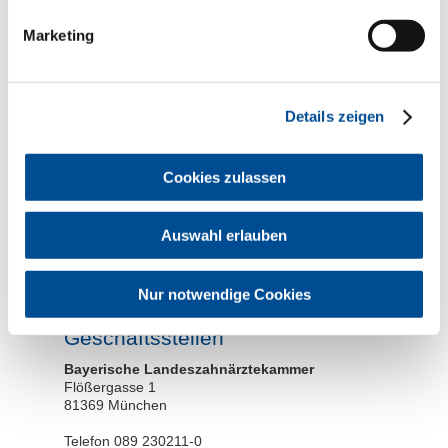
Marketing
Hinweise zum
Datenschutz
Details zeigen
Cookies zulassen
* erforderliche Angabe
Auswahl erlauben
Die von Ihnen übermittelten Daten werden nicht an Dritte
weitergegeben. Sie dienen ausschließlich zur Bearbeitung
Ihrer Anfrage und werden für den Zeitraum der Bearbeitung
Ihrer Anfrage gespeichert und anschließend gelöscht.
Nur notwendige Cookies
Geschäftsstellen
Bayerische Landeszahnärztekammer
Flößergasse 1
81369 München
Telefon 089 230211-0