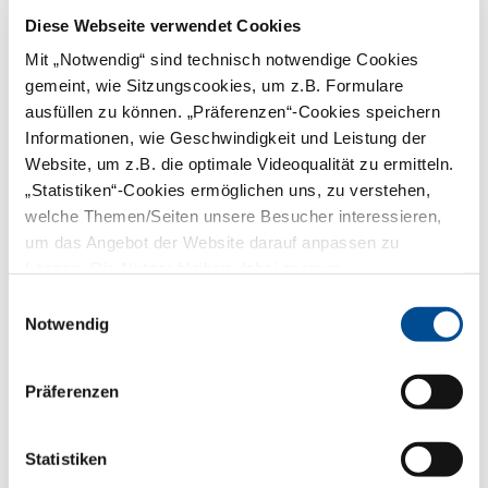
Diese Webseite verwendet Cookies
Mit „Notwendig“ sind technisch notwendige Cookies
Vorname:
gemeint, wie Sitzungscookies, um z.B. Formulare
ausfüllen zu können. „Präferenzen“-Cookies speichern
Informationen, wie Geschwindigkeit und Leistung der
Nachname:*
Website, um z.B. die optimale Videoqualität zu ermitteln.
„Statistiken“-Cookies ermöglichen uns, zu verstehen,
E-Mail:*
welche Themen/Seiten unsere Besucher interessieren,
um das Angebot der Website darauf anpassen zu
können. Die Nutzer bleiben dabei anonym.
PLZ:*
Einwilligungsauswahl
Notwendig
Telefon:
Präferenzen
Captcha:*
Statistiken
Captcha erneuern