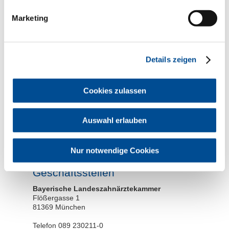
Marketing
Hinweise zum
Datenschutz
Details zeigen
Cookies zulassen
* erforderliche Angabe
Auswahl erlauben
Die von Ihnen übermittelten Daten werden nicht an Dritte
weitergegeben. Sie dienen ausschließlich zur Bearbeitung
Ihrer Anfrage und werden für den Zeitraum der Bearbeitung
Ihrer Anfrage gespeichert und anschließend gelöscht.
Nur notwendige Cookies
Geschäftsstellen
Bayerische Landeszahnärztekammer
Flößergasse 1
81369 München
Telefon 089 230211-0