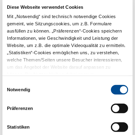
Diese Webseite verwendet Cookies
Mit „Notwendig“ sind technisch notwendige Cookies
Vorname:
gemeint, wie Sitzungscookies, um z.B. Formulare
ausfüllen zu können. „Präferenzen“-Cookies speichern
Informationen, wie Geschwindigkeit und Leistung der
Nachname:*
Website, um z.B. die optimale Videoqualität zu ermitteln.
„Statistiken“-Cookies ermöglichen uns, zu verstehen,
E-Mail:*
welche Themen/Seiten unsere Besucher interessieren,
um das Angebot der Website darauf anpassen zu
können. Die Nutzer bleiben dabei anonym.
PLZ:*
Einwilligungsauswahl
Notwendig
Telefon:
Präferenzen
Captcha:*
Statistiken
Captcha erneuern