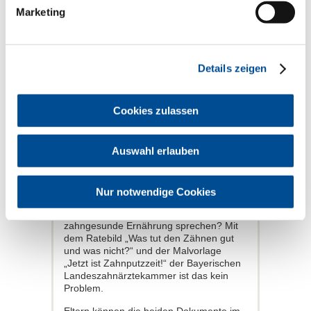
Marketing
Details zeigen
Cookies zulassen
Mit dem Ratebild und der Malvorlage
der BLZK können Eltern spielerisch und
ganz nebenbei mit ihren Kindern über
das Thema Mundgesundheit sprechen.
Auswahl erlauben
Mundhygiene und zahngesunde
Ernährung spielerisch lernen
Nur notwendige Cookies
Beim Spielen und Malen mit den Kindern
ganz nebenbei über Mundpflege und
zahngesunde Ernährung sprechen? Mit
dem Ratebild „Was tut den Zähnen gut
und was nicht?“ und der Malvorlage
„Jetzt ist Zahnputzzeit!“ der Bayerischen
Landeszahnärztekammer ist das kein
Problem.
Eltern können die beiden Dokumente im