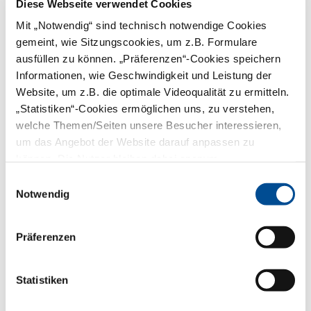
Diese Webseite verwendet Cookies
Eltern zweimal täglich nachputzen.
Am besten lernen Kinder das
Mit „Notwendig“ sind technisch notwendige Cookies
Zähneputzen nach der KAI-Methode:
gemeint, wie Sitzungscookies, um z.B. Formulare
Immer erst die Kauflächen, dann die
ausfüllen zu können. „Präferenzen“-Cookies speichern
Außenflächen und zum Schluss die
Innenflächen reinigen – so wird keine
Informationen, wie Geschwindigkeit und Leistung der
Zahnfläche vergessen.
Website, um z.B. die optimale Videoqualität zu ermitteln.
Eine Vorsorgeuntersuchung in der
„Statistiken“-Cookies ermöglichen uns, zu verstehen,
Zahnarztpraxis vereinbaren, sobald
die ersten Milchzähne da sind. So
welche Themen/Seiten unsere Besucher interessieren,
gewöhnen sich Kinder an
um das Angebot der Website darauf anpassen zu
regelmäßige Zahnarztbesuche.
können. Die Nutzer bleiben dabei anonym.
Süßes nur im Anschluss an
Hauptmahlzeiten und nicht über den
Einwilligungsauswahl
Tag verteilt essen.
Notwendig
Nach dem Zähneputzen am Abend
nichts mehr essen und keine
zuckerhaltigen Getränke trinken.
Präferenzen
Statistiken