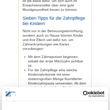
ist die Basis dafür, um sich auch im
Erwachsenenalter über eine gute
Mundgesundheit freuen zu können.
Sieben Tipps für die Zahnpflege
bei Kindern
Nicht nur in der Betreuungseinrichtung,
sondern auch zu Hause können Kinder
und ihre Eltern viel dafür tun, um
Zahnerkrankungen wie Karies
vorzubeugen:
Mit dem Zähneputzen beginnen,
sobald der erste Milchzahn sichtbar
ist.
Für die Zahnpflege eine weiche
Kinderzahnbürste mit einer
reiskorngroßen Menge fluoridierter
Kinderzahnpasta verwenden. Ab dem
zweiten Lebensjahr sollte die
Zahnpastamenge erbsengroß sein.
Ab den ersten bleibenden Zähnen
wird Erwachsenenzahnpasta
empfohlen.
Bis ins späte Grundschulalter sollten