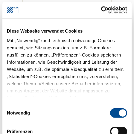
Geplanter Start:
ab Juli
Betroffene Zahnärztinnen und
Zahnärzte werden rechtzeitig per Mail
kontaktiert.
Ablauf:
Anmeldung im Kundenkonto
Diese Webseite verwendet Cookies
(zukünftig mit Zwei-Faktor-
Mit „Notwendig“ sind technisch notwendige Cookies
Authentifizierung).
Falls keine Datenänderung:
gemeint, wie Sitzungscookies, um z.B. Formulare
Austauschkarte kann
ausfüllen zu können. „Präferenzen“-Cookies speichern
gegebenenfalls direkt bestellt
Informationen, wie Geschwindigkeit und Leistung der
werden. PostIdent oder
Kammerfreigabe ist nicht
Website, um z.B. die optimale Videoqualität zu ermitteln.
erforderlich.
„Statistiken“-Cookies ermöglichen uns, zu verstehen,
Beim Tausch des eHBA entstehen
welche Themen/Seiten unsere Besucher interessieren,
keine zusätzlichen Kosten.
Bei Änderungen der Kundendaten:
um das Angebot der Website darauf anpassen zu
Neubeantragung inkl. PostIdent
können. Die Nutzer bleiben dabei anonym.
und Kammerfreigabe.
Einwilligungsauswahl
Neue Regelung zur Kartenverwaltung
Notwendig
ab August
Einführung eines
Abomodells
.
Präferenzen
Bisherige doppelte Berechnung der