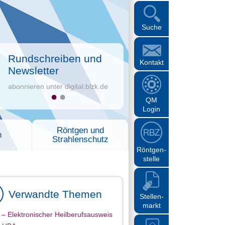
Suche
Rundschreiben und
Kontakt
Newsletter
abonnieren unter digital.blzk.de
QM
Login
Röntgen und
n
Strahlenschutz
Röntgen-
stelle
Verwandte Themen
Stellen-
markt
– Elektronischer Heilberufsausweis