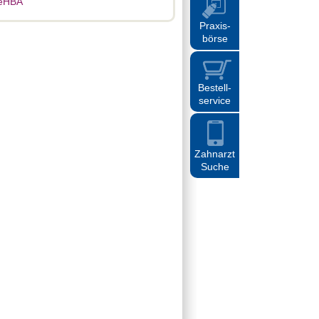
eHBA
Praxis
-
börse
Bestell
-
service
Zahnarzt
Suche