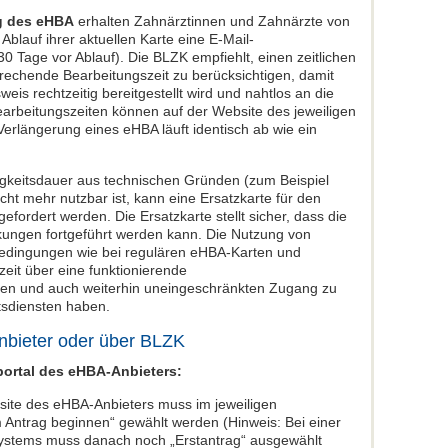
g des eHBA
erhalten Zahnärztinnen und Zahnärzte von
Ablauf ihrer aktuellen Karte eine E-Mail-
30 Tage vor Ablauf). Die BLZK empfiehlt, einen zeitlichen
rechende Bearbeitungszeit zu berücksichtigen, damit
is rechtzeitig bereitgestellt wird und nahtlos an die
Bearbeitungszeiten können auf der Website des jeweiligen
rlängerung eines eHBA läuft identisch ab wie ein
igkeitsdauer aus technischen Gründen (zum Beispiel
cht mehr nutzbar ist, kann eine Ersatzkarte für den
fordert werden. Die Ersatzkarte stellt sicher, dass die
nkungen fortgeführt werden kann. Die Nutzung von
Bedingungen wie bei regulären eHBA-Karten und
zeit über eine funktionierende
ügen und auch weiterhin uneingeschränkten Zugang zu
tsdiensten haben.
nbieter oder über BLZK
portal des eHBA-Anbieters:
bsite des eHBA-Anbieters muss im jeweiligen
m Antrag beginnen“ gewählt werden (Hinweis: Bei einer
ystems muss danach noch „Erstantrag“ ausgewählt