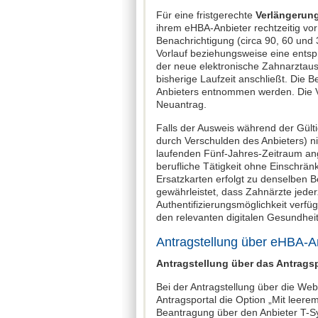
Für eine fristgerechte
Verlängerun
ihrem eHBA-Anbieter rechtzeitig vor 
Benachrichtigung (circa 90, 60 und 
Vorlauf beziehungsweise eine entsp
der neue elektronische Zahnarztauswe
bisherige Laufzeit anschließt. Die 
Anbieters entnommen werden. Die Ve
Neuantrag.
Falls der Ausweis während der Gült
durch Verschulden des Anbieters) ni
laufenden Fünf-Jahres-Zeitraum ange
berufliche Tätigkeit ohne Einschrä
Ersatzkarten erfolgt zu denselben 
gewährleistet, dass Zahnärzte jeder
Authentifizierungsmöglichkeit verf
den relevanten digitalen Gesundhei
Antragstellung über eHBA-A
Antragstellung über das Antrags
Bei der Antragstellung über die We
Antragsportal die Option „Mit leere
Beantragung über den Anbieter T-S