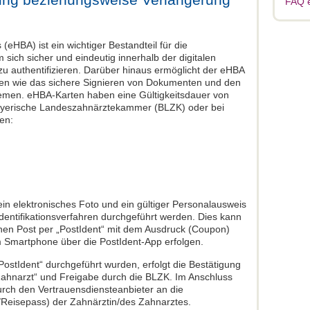
FAQ 
(eHBA) ist ein wichtiger Bestandteil für die
m sich sicher und eindeutig innerhalb der digitalen
zu authentifizieren. Darüber hinaus ermöglicht der eHBA
gen wie das sichere Signieren von Dokumenten und den
men. eHBA-Karten haben eine Gültigkeitsdauer von
ayerische Landeszahnärztekammer (BLZK) oder bei
en:
ein elektronisches Foto und ein gültiger Personalausweis
dentifikationsverfahren durchgeführt werden. Dies kann
chen Post per „PostIdent“ mit dem Ausdruck (Coupon)
Smartphone über die PostIdent-App erfolgen.
PostIdent“ durchgeführt wurden, erfolgt die Bestätigung
Zahnarzt“ und Freigabe durch die BLZK. Im Anschluss
urch den Vertrauensdiensteanbieter an die
Reisepass) der Zahnärztin/des Zahnarztes.