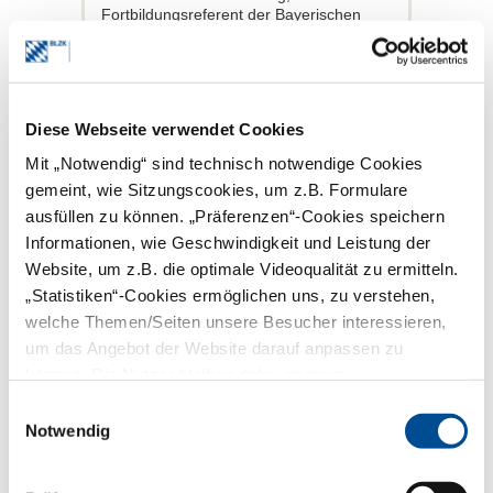
Fortbildungsreferent der Bayerischen
Landeszahnärztekammer (BLZK) und
Wissenschaftlicher Leiter des
Bayerischen Zahnärztetages.
Gerlach: Bessere
Diese Webseite verwendet Cookies
Rahmenbedingungen für
einen attraktiven
Mit „Notwendig“ sind technisch notwendige Cookies
Zahnarztberuf
gemeint, wie Sitzungscookies, um z.B. Formulare
ausfüllen zu können. „Präferenzen“-Cookies speichern
Übergreifende Themen aller Redner
Informationen, wie Geschwindigkeit und Leistung der
waren die überfällige Erhöhung des
Website, um z.B. die optimale Videoqualität zu ermitteln.
GOZ-Punktwertes, die drohende
„Statistiken“-Cookies ermöglichen uns, zu verstehen,
Versorgungslücke im ländlichen Raum
sowie der Fachkräftemangel, der die
welche Themen/Seiten unsere Besucher interessieren,
Zahnarztpraxen zunehmend stärker
um das Angebot der Website darauf anpassen zu
belastet. Dem zahnärztlichen Berufsstand
können. Die Nutzer bleiben dabei anonym.
empfahl Dr. Dr. Frank Wohl „volle Power
für die Freiberuflichkeit und für faire
Einwilligungsauswahl
Bedingungen, damit Sie sich auch
Notwendig
morgen noch hoffnungsvoll niederlassen
können“.
Beim Festvortrag ergründete Prof. Dr.